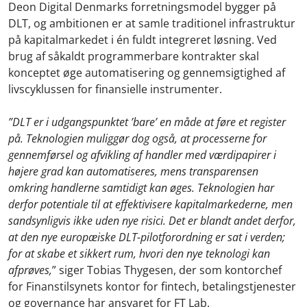
Deon Digital Denmarks forretningsmodel bygger på
DLT, og ambitionen er at samle traditionel infrastruktur
på kapitalmarkedet i én fuldt integreret løsning. Ved
brug af såkaldt programmerbare kontrakter skal
konceptet øge automatisering og gennemsigtighed af
livscyklussen for finansielle instrumenter.
”DLT er i udgangspunktet ’bare’ en måde at føre et register
på. Teknologien muliggør dog også, at processerne for
gennemførsel og afvikling af handler med værdipapirer i
højere grad kan automatiseres, mens transparensen
omkring handlerne samtidigt kan øges. Teknologien har
derfor potentiale til at effektivisere kapitalmarkederne, men
sandsynligvis ikke uden nye risici. Det er blandt andet derfor,
at den nye europæiske DLT-pilotforordning er sat i verden;
for at skabe et sikkert rum, hvori den nye teknologi kan
afprøves,
” siger Tobias Thygesen, der som kontorchef
for Finanstilsynets kontor for fintech, betalingstjenester
og governance har ansvaret for FT Lab.