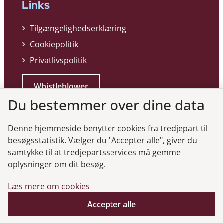
Links
Tilgængelighedserklæring
Cookiepolitik
Privatlivspolitik
Whistleblower
Du bestemmer over dine data
Denne hjemmeside benytter cookies fra tredjepart til
besøgsstatistik. Vælger du "Accepter alle", giver du
samtykke til at tredjepartsservices må gemme
Genveje
oplysninger om dit besøg.
Læs mere om cookies
Gå til virksomhedsregisteret
Gå til selskabsmeddelelser
Accepter alle
English