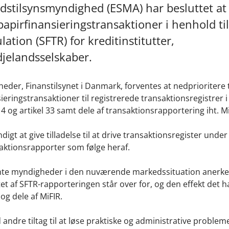
stilsynsmyndighed (ESMA) har besluttet at
papirfinansieringstransaktioner i henhold til
ation (SFTR) for kreditinstitutter,
djelandsselskaber.
er, Finanstilsynet i Danmark, forventes at nedprioritere t
ringstransaktioner til registrerede transaktionsregistrer 
kel 4 og artikel 33 samt dele af transaktionsrapportering iht. M
gt at give tilladelse til at drive transaktionsregister under
saktionsrapporter som følge heraf.
ente myndigheder i den nuværende markedssituation anerk
af SFTR-rapporteringen står over for, og den effekt det h
og dele af MiFIR.
d andre tiltag til at løse praktiske og administrative proble