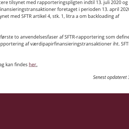
itere tilsynet med rapporteringspligten indtil 13. juli 2020 og
nsieringstransaktioner foretaget i perioden 13. april 2020 t
synet med SFTR artikel 4, stk. 1, litra a om backloading af
første to anvendelsesfaser af SFTR-rapportering som define
rede rapportering af værdipapirfinansieringstransaktioner iht. SF
ag kan findes
her
.
Senest opdateret