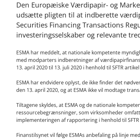
Den Europæiske Værdipapir- og Marked
udsætte pligten til at indberette værdi
Securities Financing Transactions Regul
investeringsselskaber og relevante tre
ESMA har meddelt, at nationale kompetente myndighed
med modparters indberetninger af værdipapirfinansie
13. april 2020 til 13. juli 2020 i henhold til SFTR arti
ESMA har endvidere oplyst, de ikke finder det nødvendi
den 13. april 2020, og at ESMA ikke vil modtage tran
Tiltagene skyldes, at ESMA og de nationale kompet
ressourcebegrænsninger, som virksomheder omfattet 
implementeringen af rapportering i henhold til SFTR 
Finanstilsynet vil følge ESMAs anbefaling på linje me