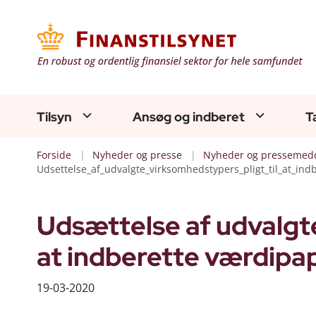
Tilsyn
Ansøg og indberet
T
Forside
Nyheder og presse
Nyheder og pressemedd
Udsettelse_af_udvalgte_virksomhedstypers_pligt_til_at_ind
Udsættelse af udvalgte
at indberette værdipap
19-03-2020