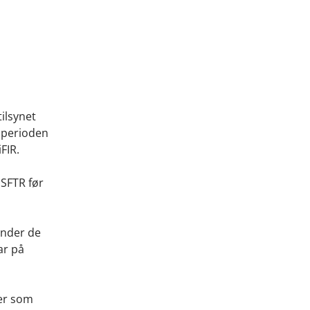
ilsynet
i perioden
iFIR.
 SFTR før
ender de
ar på
mer som