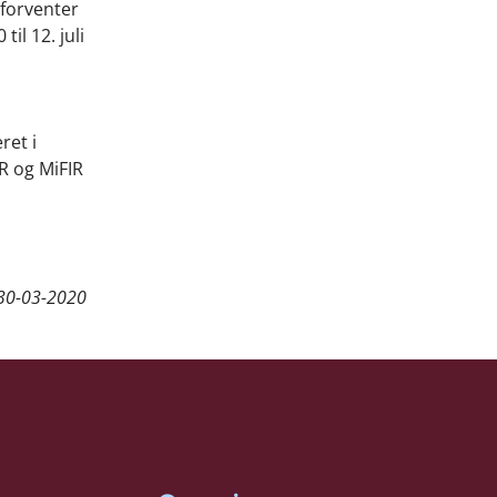
 forventer
il 12. juli
ret i
TR og MiFIR
30-03-2020