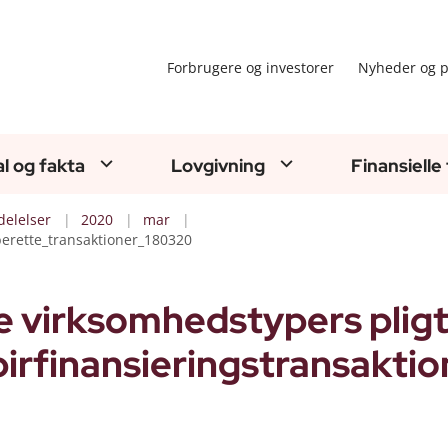
Forbrugere og investorer
Nyheder og p
al og fakta
Lovgivning
Finansielle
elelser
2020
mar
berette_transaktioner_180320
 virksomhedstypers pligt 
irfinansieringstransaktio