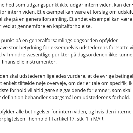
 helhed som udgangspunkt ikke udgør intern viden, kan der
for intern viden. Et eksempel kan være et forslag om udskift
 ske på en generalforsamling. Et andet eksempel kan være 
 ved at gennemføre en kapitalforhøjelse.
 et punkt på en generalforsamlings dagsorden opfylder
have stor betydning for eksempelvis udstederens fortsatte vi
rd vil mindre væsentlige punkter på dagsordenen ikke kunn
 finansielle instrumenter.
en skal udstederen ligeledes vurdere, at de øvrige betingel
t enkelt tilfælde nøje overveje, om der er tale om specifik, i
dste forhold vil altid gøre sig gældende for emner, som skal
r definition behandler spørgsmål om udstederens forhold.
lder alle betingelser for intern viden, og hvis den interne
igtelsen i henhold til artikel 17, stk. 1, i MAR.