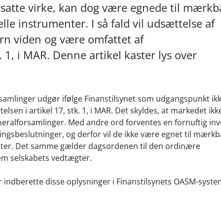
satte virke, kan dog være egnede til mærkba
le instrumenter. I så fald vil udsættelse af
rn viden og være omfattet af
k. 1, i MAR. Denne artikel kaster lys over
samlinger udgør ifølge Finanstilsynet som udgangspunkt ikk
elsen i artikel 17, stk. 1, i MAR. Det skyldes, at markedet ikk
neralforsamlinger. Med andre ord forventes en fornuftig inv
ingsbeslutninger, og derfor vil de ikke være egnet til mærkb
enter. Det samme gælder dagsordenen til den ordinære
em selskabets vedtægter.
ler indberette disse oplysninger i Finanstilsynets OASM-syst