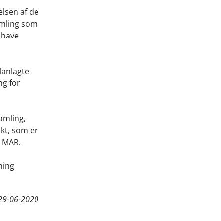
lsen af de
amling som
e have
lanlagte
ng for
amling,
nkt, som er
i MAR.
ning
29-06-2020