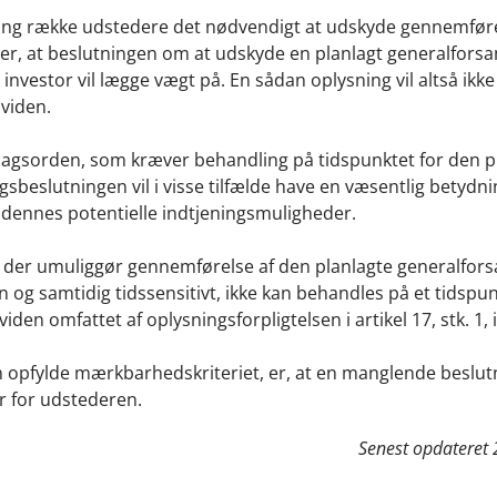
lang række udstedere det nødvendigt at udskyde gennemføre
rer, at beslutningen om at udskyde en planlagt generalfors
investor vil lægge vægt på. En sådan oplysning vil altså ikk
viden.
 dagsorden, som kræver behandling på tidspunktet for den p
sbeslutningen vil i visse tilfælde have en væsentlig betydni
er dennes potentielle indtjeningsmuligheder.
der umuliggør gennemførelse af den planlagte generalfors
n og samtidig tidssensitivt, ikke kan behandles på et tidspu
iden omfattet af oplysningsforpligtelsen i artikel 17, stk. 1, 
an opfylde mærkbarhedskriteriet, er, at en manglende beslut
r for udstederen.
Senest opdateret