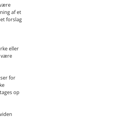
 være
ning af et
et forslag
rke eller
e være
ser for
kke
 tages op
 viden