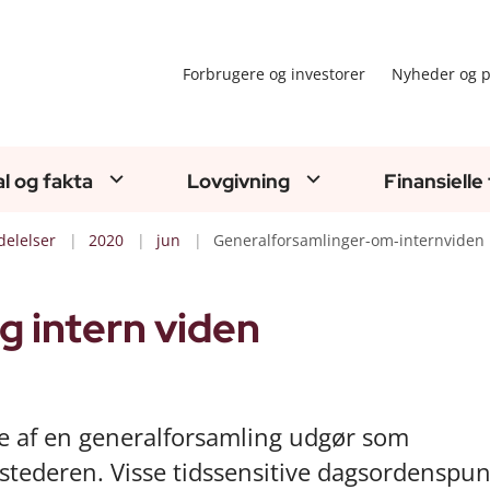
Forbrugere og investorer
Nyheder og p
al og fakta
Lovgivning
Finansielle
elelser
2020
jun
Generalforsamlinger-om-internviden
g intern viden
se af en generalforsamling udgør som
stederen. Visse tidssensitive dagsordenspun