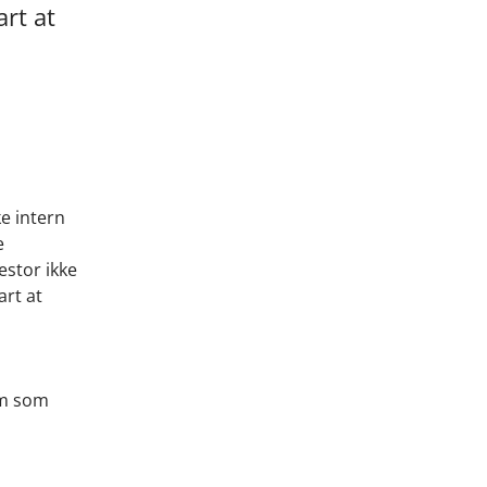
rt at
e intern
e
estor ikke
art at
em som