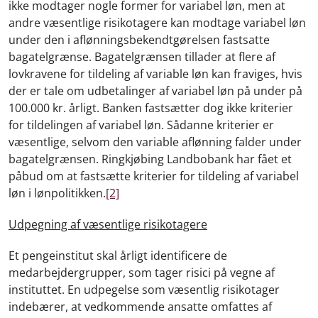
ikke modtager nogle former for variabel løn, men at
andre væsentlige risikotagere kan modtage variabel løn
under den i aflønningsbekendtgørelsen fastsatte
bagatelgrænse. Bagatelgrænsen tillader at flere af
lovkravene for tildeling af variable løn kan fraviges, hvis
der er tale om udbetalinger af variabel løn på under på
100.000 kr. årligt. Banken fastsætter dog ikke kriterier
for tildelingen af variabel løn. Sådanne kriterier er
væsentlige, selvom den variable aflønning falder under
bagatelgrænsen. Ringkjøbing Landbobank har fået et
påbud om at fastsætte kriterier for tildeling af variabel
løn i lønpolitikken.
[2]
Udpegning af væsentlige risikotagere
Et pengeinstitut skal årligt identificere de
medarbejdergrupper, som tager risici på vegne af
instituttet. En udpegelse som væsentlig risikotager
indebærer, at vedkommende ansatte omfattes af