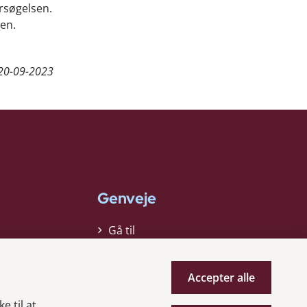
rsøgelsen.
en.
20-09-2023
Genveje
Gå til
virksomhedsregisteret
Gå til selskabsmeddelelser
Accepter alle
English
e til at