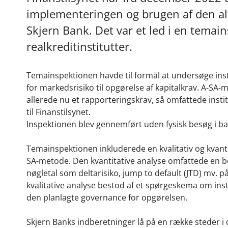
implementeringen og brugen af den al
Skjern Bank. Det var et led i en temai
realkreditinstitutter.
Temainspektionen havde til formål at undersøge ins
for markedsrisiko til opgørelse af kapitalkrav. A-SA-
allerede nu et rapporteringskrav, så omfattede insti
til Finanstilsynet.
Inspektionen blev gennemført uden fysisk besøg i ban
Temainspektionen inkluderede en kvalitativ og kvanti
SA-metode. Den kvantitative analyse omfattede en b
nøgletal som deltarisiko, jump to default (JTD) mv. p
kvalitative analyse bestod af et spørgeskema om ins
den planlagte governance for opgørelsen.
Skjern Banks indberetninger lå på en række steder i d