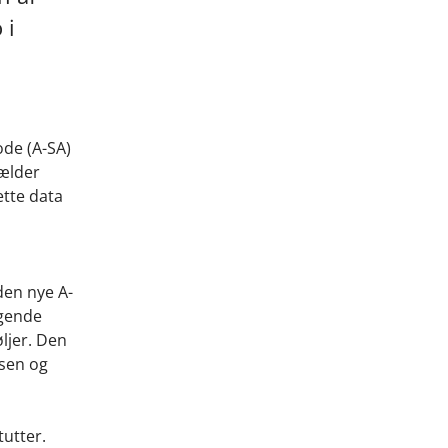
 i
ode (A-SA)
gælder
ette data
den nye A-
ggende
øljer. Den
lsen og
tutter.