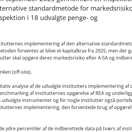
ternative standardmetode for markedsrisiko
nspektion i 18 udvalgte penge- og
titutternes implementering af den alternative standardmet
metoden forventes at blive et kapitalkrav fra 2025, men der 
tutter skal opgøre deres markedsrisiko efter A-SA og indber
ken (off-site).
tativ analyse af de udvalgte institutters implementering af 
enchmarking af institutternes opgørelse af REA og underli
å udvalgte instrumenter og for nogle institutter også portef
titutternes implementering, den forventede brug af opgøre
e ydre percentiler af de indberettede data på tværs af insti