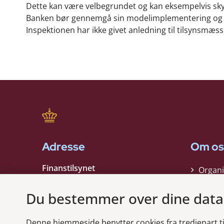
Dette kan være velbegrundet og kan eksempelvis sky
Banken bør gennemgå sin modelimplementering og sikr
Inspektionen har ikke givet anledning til tilsynsmæss
Adresse
Om os
Finanstilsynet
Organi
Strandgade 29
Strate
1401 København K
Du bestemmer over dine data
Kontak
EAN nummer:
5798000021006
Denne hjemmeside benytter cookies fra tredjepart til 