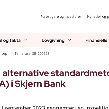
Forbrugere og investorer
Nyheder og p
al og fakta
Lovgivning
Finansielle
sep
Tema_asa_SB_200923
 alternative standardme
A) i Skjern Bank
til september 2023 gennemført en inspektio