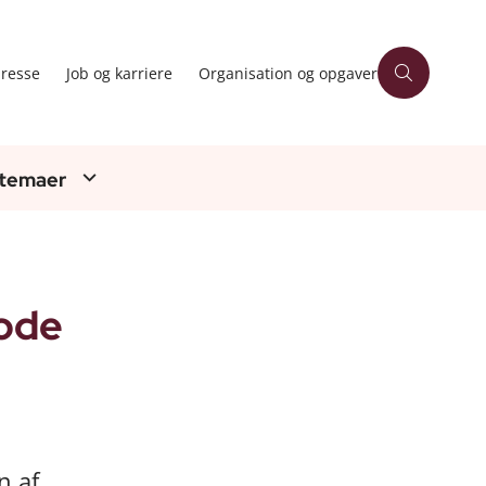
resse
Job og karriere
Organisation og opgaver
 temaer
tode
n af