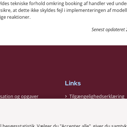
ldes tekniske forhold omkring booking af handler ved unde
e, at dette ikke skyldes fejl i implementeringen af modell
ige reaktioner.
Senest opdateret
Links
sation og opgaver
Tilgængelighedserklæring
gi
Cookiepolitik
t
Privatlivspolitik
besøgsstatistik. Vælger du "Accepter alle", giver du samtykk