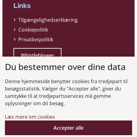
Links
Tilgængelighedserklæring
Cookiepolitik
Privatlivspolitik
Whistleblower
Du bestemmer over dine data
Denne hjemmeside benytter cookies fra tredjepart til
besøgsstatistik. Vælger du "Accepter alle", giver du
samtykke til at tredjepartsservices må gemme
Genveje
oplysninger om dit besøg.
Læs mere om cookies
Gå til virksomhedsregisteret
Gå til selskabsmeddelelser
Accepter alle