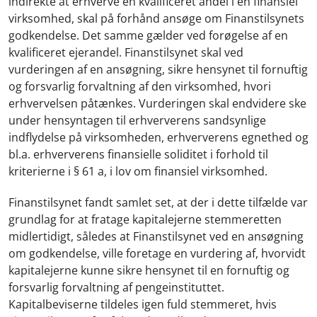
indirekte at erhverve en kvalificeret andel i en finansiel
virksomhed, skal på forhånd ansøge om Finanstilsynets
godkendelse. Det samme gælder ved forøgelse af en
kvalificeret ejerandel. Finanstilsynet skal ved
vurderingen af en ansøgning, sikre hensynet til fornuftig
og forsvarlig forvaltning af den virksomhed, hvori
erhvervelsen påtænkes. Vurderingen skal endvidere ske
under hensyntagen til erhververens sandsynlige
indflydelse på virksomheden, erhververens egnethed og
bl.a. erhververens finansielle soliditet i forhold til
kriterierne i § 61 a, i lov om finansiel virksomhed.
Finanstilsynet fandt samlet set, at der i dette tilfælde var
grundlag for at fratage kapitalejerne stemmeretten
midlertidigt, således at Finanstilsynet ved en ansøgning
om godkendelse, ville foretage en vurdering af, hvorvidt
kapitalejerne kunne sikre hensynet til en fornuftig og
forsvarlig forvaltning af pengeinstituttet.
Kapitalbeviserne tildeles igen fuld stemmeret, hvis