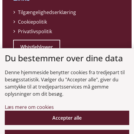
Tilgængelighedserklæring
Cookiepolitik
Privatlivspolitik
Whistleblower
Du bestemmer over dine data
Denne hjemmeside benytter cookies fra tredjepart til
besøgsstatistik. Vælger du "Accepter alle", giver du
samtykke til at tredjepartsservices må gemme
Genveje
oplysninger om dit besøg.
Læs mere om cookies
Gå til virksomhedsregisteret
Gå til selskabsmeddelelser
Accepter alle
English