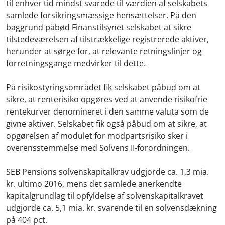
til enhver tid mindst svarede til værdien af selskabets
samlede forsikringsmæssige hensættelser. På den
baggrund påbød Finanstilsynet selskabet at sikre
tilstedeværelsen af tilstrækkelige registrerede aktiver,
herunder at sørge for, at relevante retningslinjer og
forretningsgange medvirker til dette.
På risikostyringsområdet fik selskabet påbud om at
sikre, at renterisiko opgøres ved at anvende risikofrie
rentekurver denomineret i den samme valuta som de
givne aktiver. Selskabet fik også påbud om at sikre, at
opgørelsen af modulet for modpartsrisiko sker i
overensstemmelse med Solvens II-forordningen.
SEB Pensions solvenskapitalkrav udgjorde ca. 1,3 mia.
kr. ultimo 2016, mens det samlede anerkendte
kapitalgrundlag til opfyldelse af solvenskapitalkravet
udgjorde ca. 5,1 mia. kr. svarende til en solvensdækning
på 404 pct.