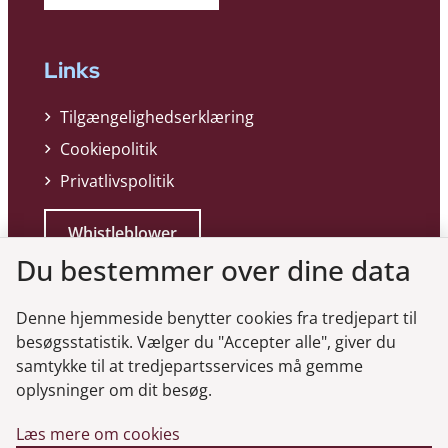
Links
Tilgængelighedserklæring
Cookiepolitik
Privatlivspolitik
Whistleblower
Du bestemmer over dine data
Denne hjemmeside benytter cookies fra tredjepart til
besøgsstatistik. Vælger du "Accepter alle", giver du
samtykke til at tredjepartsservices må gemme
Genveje
oplysninger om dit besøg.
Læs mere om cookies
Gå til virksomhedsregisteret