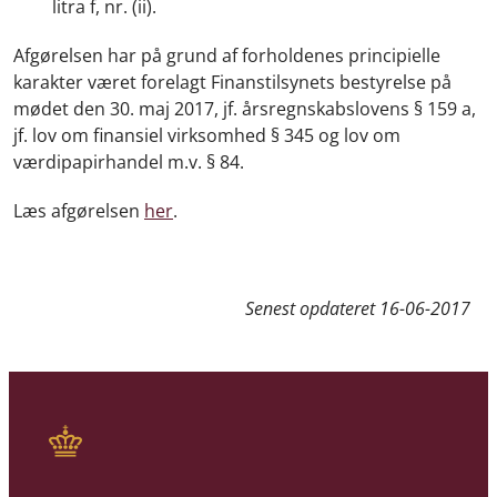
litra f, nr. (ii).
Afgørelsen har på grund af forholdenes principielle
karakter været forelagt Finanstilsynets bestyrelse på
mødet den 30. maj 2017, jf. årsregnskabslovens § 159 a,
jf. lov om finansiel virksomhed § 345 og lov om
værdipapirhandel m.v. § 84.
Læs afgørelsen
her
.
Senest opdateret
16-06-2017