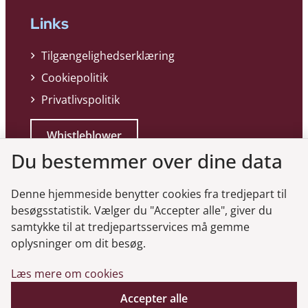
Links
Tilgængelighedserklæring
Cookiepolitik
Privatlivspolitik
Whistleblower
Du bestemmer over dine data
Denne hjemmeside benytter cookies fra tredjepart til
besøgsstatistik. Vælger du "Accepter alle", giver du
samtykke til at tredjepartsservices må gemme
Genveje
oplysninger om dit besøg.
Læs mere om cookies
Gå til virksomhedsregisteret
Gå til selskabsmeddelelser
Accepter alle