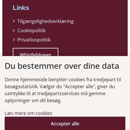
Links
Tilgængelighedserklæring
Cookiepolitik
Privatlivspolitik
Whistleblower
Du bestemmer over dine data
Denne hjemmeside benytter cookies fra tredjepart til
besøgsstatistik. Vælger du "Accepter alle", giver du
samtykke til at tredjepartsservices må gemme
Genveje
oplysninger om dit besøg.
Læs mere om cookies
Gå til virksomhedsregisteret
Gå til selskabsmeddelelser
Accepter alle