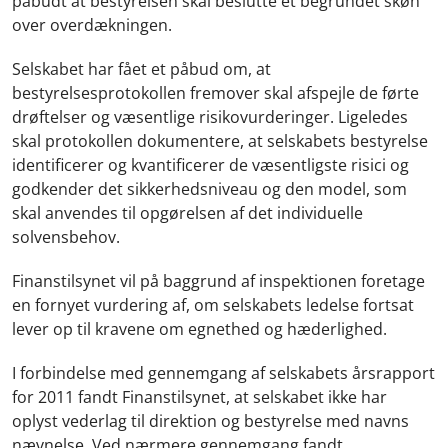
påbudt at bestyrelsen skal beslutte et begrundet skøn
over overdækningen.
Selskabet har fået et påbud om, at
bestyrelsesprotokollen fremover skal afspejle de førte
drøftelser og væsentlige risikovurderinger. Ligeledes
skal protokollen dokumentere, at selskabets bestyrelse
identificerer og kvantificerer de væsentligste risici og
godkender det sikkerhedsniveau og den model, som
skal anvendes til opgørelsen af det individuelle
solvensbehov.
Finanstilsynet vil på baggrund af inspektionen foretage
en fornyet vurdering af, om selskabets ledelse fortsat
lever op til kravene om egnethed og hæderlighed.
I forbindelse med gennemgang af selskabets årsrapport
for 2011 fandt Finanstilsynet, at selskabet ikke har
oplyst vederlag til direktion og bestyrelse med navns
nævnelse. Ved nærmere gennemgang fandt