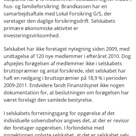
hus- og familieforsikring. Brandkassen har en
samarbejdsaftale med Lokal Forsikring G/S, der
varetager den daglige forsikringsdrift. Selskabets
primære økonomiske aktivitet er
investeringsvirksomhed.
Selskabet har ikke foretaget nytegning siden 2009, med
undtagelse af 120 nye medlemmer i efteråret 2010. Dog
afspejles forøgelsen af medlemmer ikke i selskabets
bruttopræmier og antal forsikrede, idet selskabet har
haft en nedgang i bruttopræmier på 18,9 % i perioden
2009-2011. Endvidere fandt Finanstilsynet ikke nogen
dokumentation for, at beslutningen om forøgelsen har
været forelagt den samlede bestyrelse.
I selskabets forretningsgang for opgørelse af det
individuelle solvensbehov angives det, at der er revisor
der foretager opgørelsen. I forbindelse med
inspektionen oplyste selskabet, at det er selskabet selv