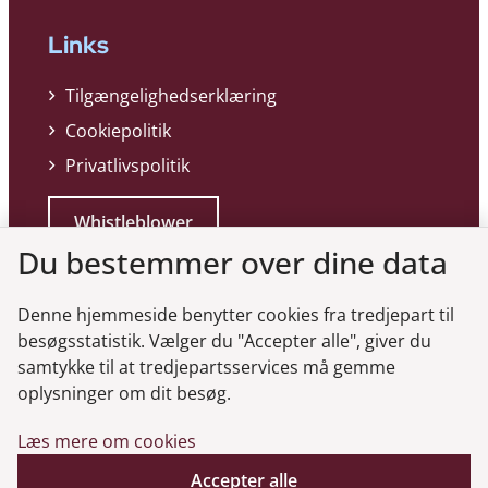
Links
Tilgængelighedserklæring
Cookiepolitik
Privatlivspolitik
Whistleblower
Du bestemmer over dine data
Denne hjemmeside benytter cookies fra tredjepart til
besøgsstatistik. Vælger du "Accepter alle", giver du
samtykke til at tredjepartsservices må gemme
Genveje
oplysninger om dit besøg.
Læs mere om cookies
Gå til virksomhedsregisteret
Accepter alle
Gå til selskabsmeddelelser