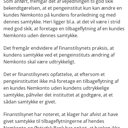
Som anført, fremgår det af vejledningen til god skik
bekendtgørelsen, at et pengeinstitut kun kan ændre en
kundes Nemkonto på kundens foranledning og med
dennes samtykke. Heri ligger bl.a. at det vil være i strid
med god skik, at foretage en tilbageflytning af en kundes
Nemkonto uden dennes samtykke.
Det fremgår endvidere af Finanstilsynets praksis, at
kundens samtykke ved et pengeinstituts ændring af
Nemkonto skal være udtrykkeligt.
Det er finanstilsynets opfattelse, at eftersom et
pengeinstituttet ikke må foretage en tilbageflytning af
en kundes Nemkonto uden kundens udtrykkelige
samtykke, påhviler det instituttet at godtgøre, at et
sådan samtykke er givet.
Finanstilsynet har noteret, at klager har afvist at have
givet samtykke til tilbageflytningerne af hendes
Nemkonto og Østjydsk Bank har oplyst, at banken ikke