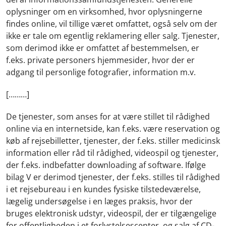
oplysninger om en virksomhed, hvor oplysningerne
findes online, vil tillige været omfattet, også selv om der
ikke er tale om egentlig reklamering eller salg. Tjenester,
som derimod ikke er omfattet af bestemmelsen, er
f.eks. private personers hjemmesider, hvor der er
adgang til personlige fotografier, information m.v.
[………]
De tjenester, som anses for at være stillet til rådighed
online via en internetside, kan f.eks. være reservation og
køb af rejsebilletter, tjenester, der f.eks. stiller medicinsk
information eller råd til rådighed, videospil og tjenester,
der f.eks. indbefatter downloading af software. Ifølge
bilag V er derimod tjenester, der f.eks. stilles til rådighed
i et rejsebureau i en kundes fysiske tilstedeværelse,
lægelig undersøgelse i en læges praksis, hvor der
bruges elektronisk udstyr, videospil, der er tilgængelige
for offentligheden i et forlystelsescenter, og salg af CD-