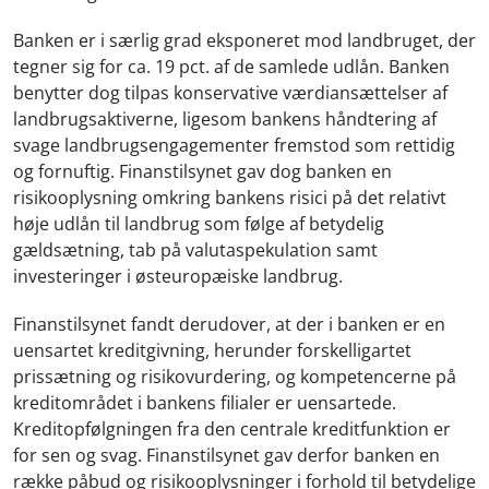
Banken er i særlig grad eksponeret mod landbruget, der
tegner sig for ca. 19 pct. af de samlede udlån. Banken
benytter dog tilpas konservative værdiansættelser af
landbrugsaktiverne, ligesom bankens håndtering af
svage landbrugsengagementer fremstod som rettidig
og fornuftig. Finanstilsynet gav dog banken en
risikooplysning omkring bankens risici på det relativt
høje udlån til landbrug som følge af betydelig
gældsætning, tab på valutaspekulation samt
investeringer i østeuropæiske landbrug.
Finanstilsynet fandt derudover, at der i banken er en
uensartet kreditgivning, herunder forskelligartet
prissætning og risikovurdering, og kompetencerne på
kreditområdet i bankens filialer er uensartede.
Kreditopfølgningen fra den centrale kreditfunktion er
for sen og svag. Finanstilsynet gav derfor banken en
række påbud og risikooplysninger i forhold til betydelige