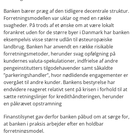
Banken bærer præg af den tidligere decentrale struktur.
Forretningsmodellen var uklar og med en række
svagheder. På trods af et ønske om at være lokalt
forankret uden for de større byer i Danmark har banken
eksempelvis visse større udlån til østeuropæiske
landbrug. Banken har anvendt en række risikable
forretningsmetoder, herunder svag opfølgning på
kundernes valuta-spekulationer, indfrielse af andre
pengeinstitutters tilgodehavender samt såkaldte
”parkeringshandler”, hvor nødlidende engagementer er
overgået til andre kunder. Bankens bestyrelse har
endvidere reageret relativt sent på krisen i forhold til at
sætte retningslinjer for kredithåndteringen, herunder
en påkrævet opstramning
Finanstilsynet gav derfor banken påbud om at sørge for,
at banken i praksis arbejder efter en holdbar
forretningsmodel.