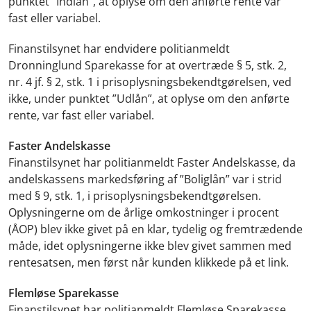
punktet ”Indlån”, at oplyse om den anførte rente var
fast eller variabel.
Finanstilsynet har endvidere politianmeldt
Dronninglund Sparekasse for at overtræde § 5, stk. 2,
nr. 4 jf. § 2, stk. 1 i prisoplysningsbekendtgørelsen, ved
ikke, under punktet ”Udlån”, at oplyse om den anførte
rente, var fast eller variabel.
Faster Andelskasse
Finanstilsynet har politianmeldt Faster Andelskasse, da
andelskassens markedsføring af ”Boliglån” var i strid
med § 9, stk. 1, i prisoplysningsbekendtgørelsen.
Oplysningerne om de årlige omkostninger i procent
(ÅOP) blev ikke givet på en klar, tydelig og fremtrædende
måde, idet oplysningerne ikke blev givet sammen med
rentesatsen, men først når kunden klikkede på et link.
Flemløse Sparekasse
Finanstilsynet har politianmeldt Flemløse Sparekasse