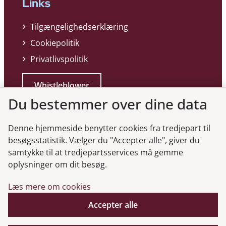
Links
Tilgængelighedserklæring
Cookiepolitik
Privatlivspolitik
Whistleblower
Du bestemmer over dine data
Denne hjemmeside benytter cookies fra tredjepart til
besøgsstatistik. Vælger du "Accepter alle", giver du
samtykke til at tredjepartsservices må gemme
Genveje
oplysninger om dit besøg.
Læs mere om cookies
Gå til virksomhedsregisteret
Gå til selskabsmeddelelser
Accepter alle
English