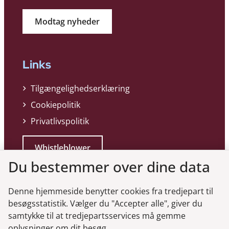
Modtag nyheder
Links
Tilgængelighedserklæring
Cookiepolitik
Privatlivspolitik
Whistleblower
Du bestemmer over dine data
Denne hjemmeside benytter cookies fra tredjepart til
besøgsstatistik. Vælger du "Accepter alle", giver du
samtykke til at tredjepartsservices må gemme
Genveje
oplysninger om dit besøg.