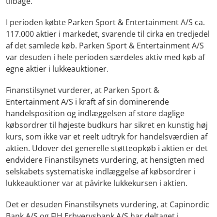
tilbage.
I perioden købte Parken Sport & Entertainment A/S ca.
117.000 aktier i markedet, svarende til cirka en tredjedel
af det samlede køb. Parken Sport & Entertainment A/S
var desuden i hele perioden særdeles aktiv med køb af
egne aktier i lukkeauktioner.
Finanstilsynet vurderer, at Parken Sport &
Entertainment A/S i kraft af sin dominerende
handelsposition og indlæggelsen af store daglige
købsordrer til højeste budkurs har sikret en kunstig høj
kurs, som ikke var et reelt udtryk for handelsværdien af
aktien. Udover det generelle støtteopkøb i aktien er det
endvidere Finanstilsynets vurdering, at hensigten med
selskabets systematiske indlæggelse af købsordrer i
lukkeauktioner var at påvirke lukkekursen i aktien.
Det er desuden Finanstilsynets vurdering, at Capinordic
Bank A/S og FIH Erhvervsbank A/S har deltaget i