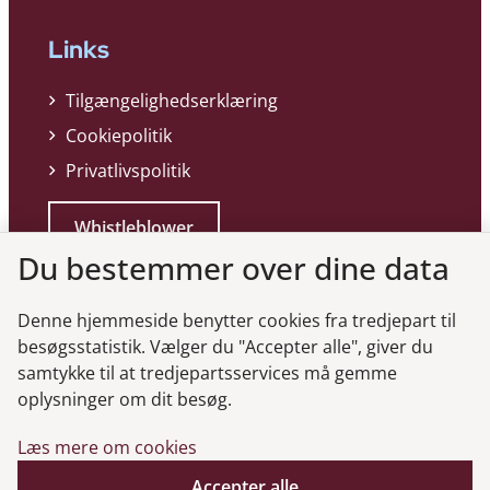
Links
Tilgængelighedserklæring
Cookiepolitik
Privatlivspolitik
Whistleblower
Du bestemmer over dine data
Denne hjemmeside benytter cookies fra tredjepart til
besøgsstatistik. Vælger du "Accepter alle", giver du
samtykke til at tredjepartsservices må gemme
Genveje
oplysninger om dit besøg.
Læs mere om cookies
Gå til virksomhedsregisteret
Accepter alle
Gå til selskabsmeddelelser