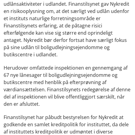
udlånsaktiviteter i udlandet. Finanstilsynet gav Nykredit
en risikooplysning om, at det særligt ved udlån udenfor
et instituts naturlige forretningsområde er
Finanstilsynets erfaring, at de påtagne risici
efterfølgende kan vise sig større end oprindeligt
antaget. Nykredit bør derfor fortsat have særligt fokus
på sine udlån til boligudlejningsejendomme og
butikscentre i udlandet.
Herudover omfattede inspektionen en gennemgang af
67 nye lånesager til boligudlejningsejendomme og
butikscentre med henblik på efterprøvning af
værdiansættelsen. Finanstilsynets redegørelse af denne
del af inspektionen vil blive offentliggjort særskilt, når
den er afsluttet.
Finanstilsynet har påbudt bestyrelsen for Nykredit at
godkende en samlet kreditpolitik for instituttet, da dele
af instituttets kreditpolitik er udmøntet i diverse