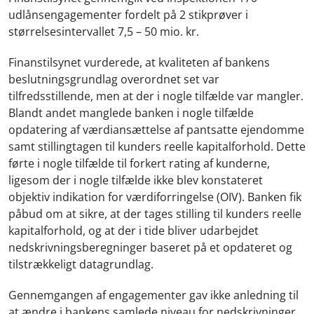
udlånsengagementer fordelt på 2 stikprøver i
størrelsesintervallet 7,5 – 50 mio. kr.
Finanstilsynet vurderede, at kvaliteten af bankens
beslutningsgrundlag overordnet set var
tilfredsstillende, men at der i nogle tilfælde var mangler.
Blandt andet manglede banken i nogle tilfælde
opdatering af værdiansættelse af pantsatte ejendomme
samt stillingtagen til kunders reelle kapitalforhold. Dette
førte i nogle tilfælde til forkert rating af kunderne,
ligesom der i nogle tilfælde ikke blev konstateret
objektiv indikation for værdiforringelse (OIV). Banken fik
påbud om at sikre, at der tages stilling til kunders reelle
kapitalforhold, og at der i tide bliver udarbejdet
nedskrivningsberegninger baseret på et opdateret og
tilstrækkeligt datagrundlag.
Gennemgangen af engagementer gav ikke anledning til
at ændre i bankens samlede niveau for nedskrivninger.