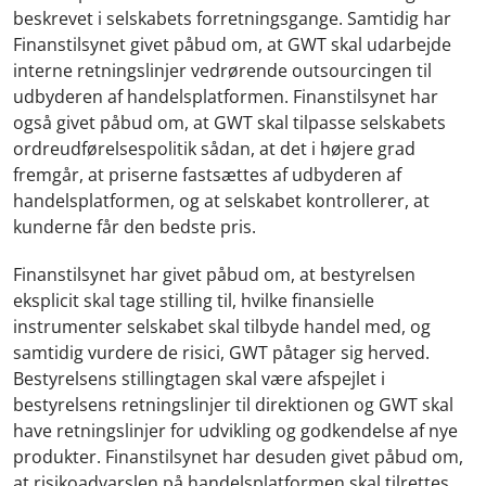
beskrevet i selskabets forretningsgange. Samtidig har
Finanstilsynet givet påbud om, at GWT skal udarbejde
interne retningslinjer vedrørende outsourcingen til
udbyderen af handelsplatformen. Finanstilsynet har
også givet påbud om, at GWT skal tilpasse selskabets
ordreudførelsespolitik sådan, at det i højere grad
fremgår, at priserne fastsættes af udbyderen af
handelsplatformen, og at selskabet kontrollerer, at
kunderne får den bedste pris.
Finanstilsynet har givet påbud om, at bestyrelsen
eksplicit skal tage stilling til, hvilke finansielle
instrumenter selskabet skal tilbyde handel med, og
samtidig vurdere de risici, GWT påtager sig herved.
Bestyrelsens stillingtagen skal være afspejlet i
bestyrelsens retningslinjer til direktionen og GWT skal
have retningslinjer for udvikling og godkendelse af nye
produkter. Finanstilsynet har desuden givet påbud om,
at risikoadvarslen på handelsplatformen skal tilrettes