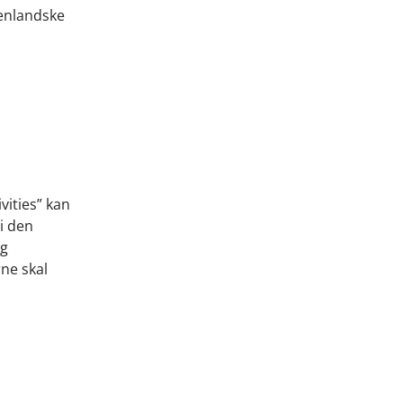
denlandske
vities” kan
i den
og
rne skal