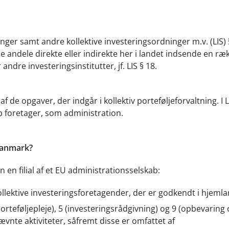
nger samt andre kollektive investeringsordninger m.v. (LIS) 
e andele direkte eller indirekte her i landet indsende en ræ
ndre investeringsinstitutter, jf. LIS § 18.
 af de opgaver, der indgår i kollektiv porteføljeforvaltning. I L
b foretager, som administration.
 Danmark?
an en filial af et EU administrationsselskab:
ollektive investeringsforetagender, der er godkendt i hjemla
porteføljepleje), 5 (investeringsrådgivning) og 9 (opbevaring
nævnte aktiviteter, såfremt disse er omfattet af