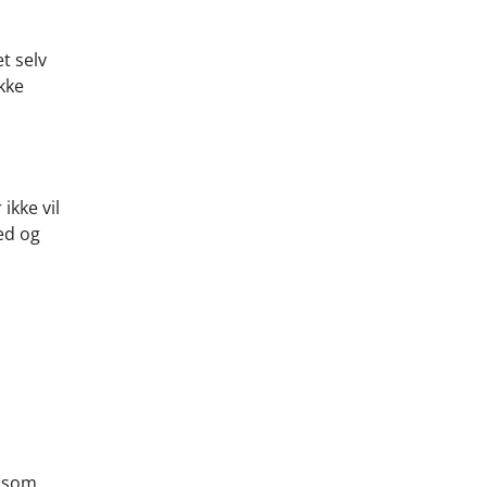
t selv
kke
ikke vil
ed og
t som