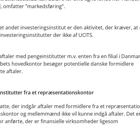
l, omfatter ”markedsføring”.
t andet investeringsinstitut er den aktivitet, der kræver, at
r investeringsinstitutter der ikke af UCITS.
ftaler med pengeinstitutter m.v. enten fra en filial i Danmar
abets hovedkontor besøger potentielle danske formidlere
te aftaler.
nstitutter fra et repræsentationskontor
atte, der indgår aftaler med formidlere fra et repræsentati
nskontor og mellemmænd ikke vil kunne indgå aftaler. Det e
nfor anførte, der er finansielle virksomheder ligesom