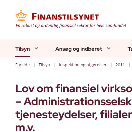
Tilsyn
Ansøg og indberet
T
Forside
Tilsyn
Inspektion og afgørelser
2011
Lov om finansiel virkso
– Administrationssel
tjenesteydelser, filia
m.v.