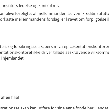
instituts ledelse og kontrol m.v.
t kan blive forpligtet af mellemmanden, selvom kreditinstitutte
n forkaste mellemmandens forslag, er kravet om forpligtelse i
ters og forsikringsselskabers m.v. repræsentationskontorer 
sentationskontoret ikke driver tilladelseskrævende virksomh
 i hjemlandet.
f en filial
trationsselskab kan udføre for sine egne fonde her i lande