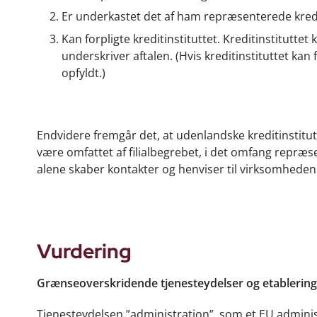
Er underkastet det af ham repræsenterede kredit
Kan forpligte kreditinstituttet. Kreditinstitutte
underskriver aftalen. (Hvis kreditinstituttet ka
opfyldt.)
Endvidere fremgår det, at udenlandske kreditinstitut
være omfattet af filialbegrebet, i det omfang repræ
alene skaber kontakter og henviser til virksomheden
Vurdering
Grænseoverskridende tjenesteydelser og etablering a
Tjenesteydelsen ”administration”, som et EU adminis