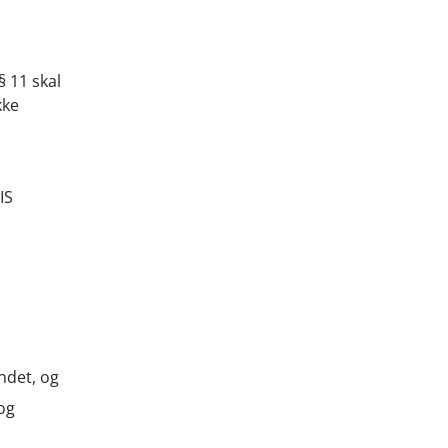
§ 11 skal
kke
IS
ndet, og
 og