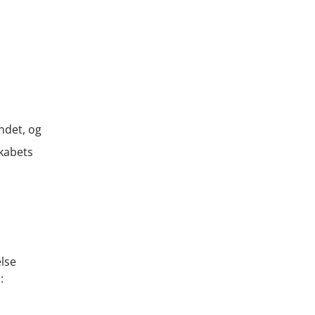
ndet, og
skabets
lse
: