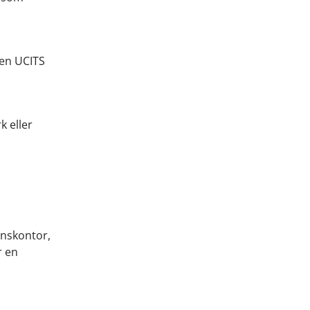
 en UCITS
k eller
onskontor,
r en