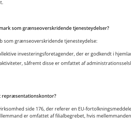
t.
nmark som grænseoverskridende tjenesteydelser?
lskab som grænseoverskridende tjenesteydelse:
ollektive investeringsforetagender, der er godkendt i hjemla
e aktiviteter, såfremt disse er omfattet af administrationssel
et repræsentationskontor?
irksomhed side 176, der referer en EU-fortolkningsmeddele
llemmand er omfattet af filialbegrebet, hvis mellemmanden