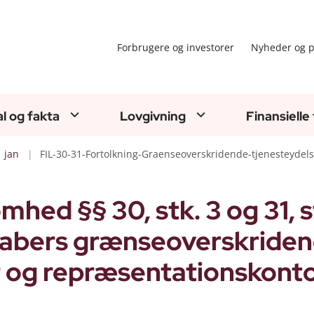
Forbrugere og investorer
Nyheder og p
al og fakta
Lovgivning
Finansielle
jan
FIL-30-31-Fortolkning-Graenseoverskridende-tjenesteydel
mhed §§ 30, stk. 3 og 31, s
skabers grænseoverskride
ler og repræsentationskont