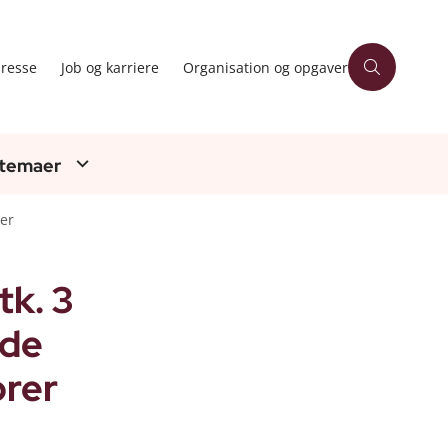
resse
Job og karriere
Organisation og opgaver
 temaer
ser
tk. 3
nde
orer