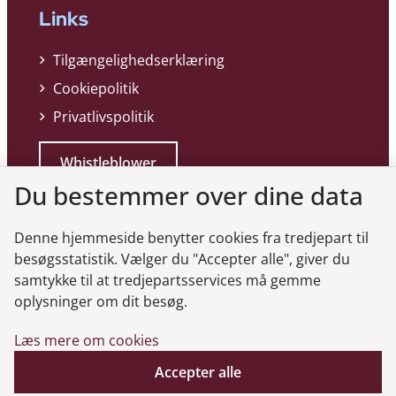
Links
Tilgængelighedserklæring
Cookiepolitik
Privatlivspolitik
Whistleblower
Du bestemmer over dine data
Denne hjemmeside benytter cookies fra tredjepart til
besøgsstatistik. Vælger du "Accepter alle", giver du
samtykke til at tredjepartsservices må gemme
Genveje
oplysninger om dit besøg.
Læs mere om cookies
Gå til virksomhedsregisteret
Accepter alle
Gå til selskabsmeddelelser