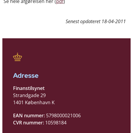
Se hele afgørelsen her (
pdf
)
Senest opdateret
18-04-2011
Adresse
Finanstilsynet
Strandgade 29
1401 København K
EAN nummer:
5798000021006
CVR nummer:
10598184