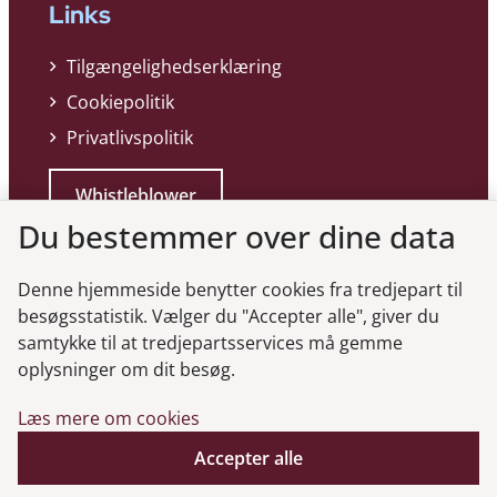
Links
Tilgængelighedserklæring
Cookiepolitik
Privatlivspolitik
Whistleblower
Du bestemmer over dine data
Denne hjemmeside benytter cookies fra tredjepart til
besøgsstatistik. Vælger du "Accepter alle", giver du
samtykke til at tredjepartsservices må gemme
Genveje
oplysninger om dit besøg.
Læs mere om cookies
Gå til virksomhedsregisteret
Accepter alle
Gå til selskabsmeddelelser
English