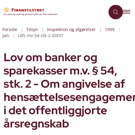
Forside
Tilsyn
Inspektion og afgørelser
1999
jun
LBS-mv-54-stk-2-ID937
Lov om banker og
sparekasser m.v. § 54,
stk. 2 - Om angivelse af
hensættelsesengageme
i det offentliggjorte
årsregnskab