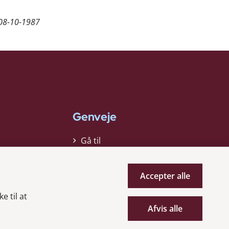
08-10-1987
Genveje
Gå til
virksomhedsregisteret
Gå til selskabsmeddelelser
Accepter alle
English
e til at
Afvis alle