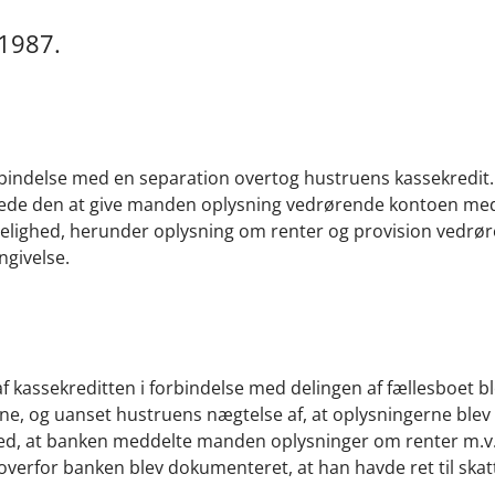
 1987.
 forbindelse med en separation overtog hustruens kassekredit
ede den at give manden oplysning vedrørende kontoen me
melighed, herunder oplysning om renter og provision vedrø
ngivelse.
f kassekreditten i forbindelse med delingen af fællesboet bl
, og uanset hustruens nægtelse af, at oplysningerne blev gi
ed, at banken meddelte manden oplysninger om renter m.v
 overfor banken blev dokumenteret, at han havde ret til sk