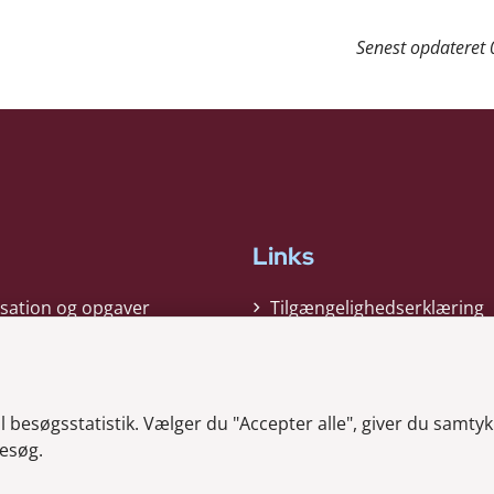
Senest opdateret
Links
sation og opgaver
Tilgængelighedserklæring
gi
Cookiepolitik
t
Privatlivspolitik
besøgsstatistik. Vælger du "Accepter alle", giver du samtykk
ag nyheder
Whistleblower
esøg.