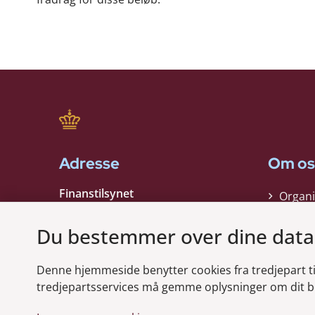
Adresse
Om os
Finanstilsynet
Organi
Strandgade 29
Strate
1401 København K
Du bestemmer over dine data
Kontak
EAN nummer:
5798000021006
Denne hjemmeside benytter cookies fra tredjepart til 
CVR nummer:
10598184
Modt
tredjepartsservices må gemme oplysninger om dit b