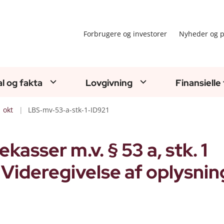
Forbrugere og investorer
Nyheder og p
al og fakta
Lovgivning
Finansielle
okt
LBS-mv-53-a-stk-1-ID921
asser m.v. § 53 a, stk. 1
 - Videregivelse af oplysnin