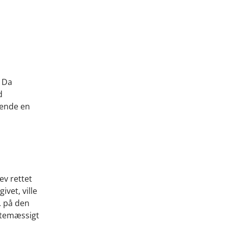
. Da
d
rende en
ev rettet
vet, ville
. på den
attemæssigt