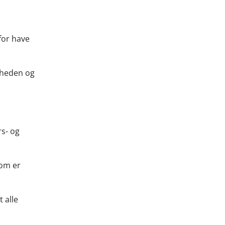
for have
gheden og
rs- og
som er
 alle