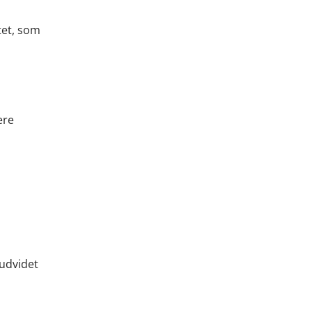
tet, som
ere
 udvidet