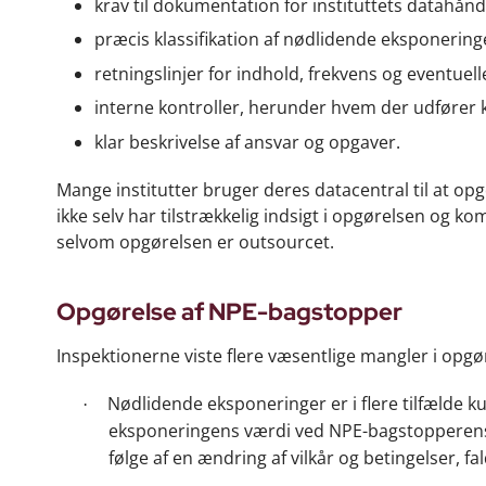
krav til dokumentation for instituttets datahåndt
præcis klassifikation af nødlidende eksponeringe
retningslinjer for indhold, frekvens og eventue
interne kontroller, herunder hvem der udfører 
klar beskrivelse af ansvar og opgaver.
Mange institutter bruger deres datacentral til at opg
ikke selv har tilstrækkelig indsigt i opgørelsen og ko
selvom opgørelsen er outsourcet.
Opgørelse af NPE-bagstopper
Inspektionerne viste flere væsentlige mangler i opgø
Nødlidende eksponeringer er i flere tilfælde k
·
eksponeringens værdi ved NPE-bagstopperens 
følge af en ændring af vilkår og betingelser,