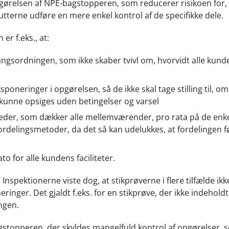
f opgørelsen af NPE-bagstopperen, som reducerer risikoen for,
utterne udføre en mere enkel kontrol af de specifikke dele.
er f.eks., at:
gangsordningen, som ikke skaber tvivl om, hvorvidt alle kund
sponeringer i opgørelsen, så de ikke skal tage stilling til, om
 kunne opsiges uden betingelser og varsel
rheder, som dækker alle mellemværender, pro rata på de enk
ordelingsmetoder, da det så kan udelukkes, at fordelingen fø
to for alle kundens faciliteter.
nspektionerne viste dog, at stikprøverne i flere tilfælde ikk
inger. Det gjaldt f.eks. for en stikprøve, der ikke indeholdt
ngen.
bagstopperen, der skyldes mangelfuld kontrol af opgørelser,