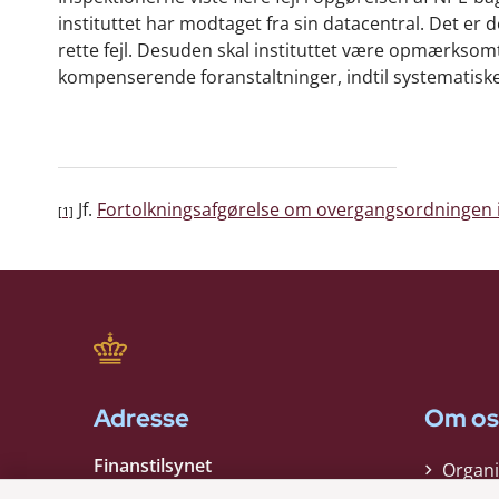
instituttet har modtaget fra sin datacentral. Det er d
rette fejl. Desuden skal instituttet være opmærksom
kompenserende foranstaltninger, indtil systematiske 
Jf.
Fortolkningsafgørelse om overgangsordningen i
[1]
Adresse
Om os
Finanstilsynet
Organi
Strandgade 29