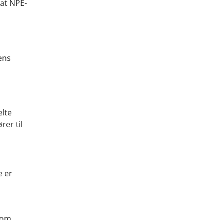
 at NPE-
ens
elte
rer til
e er
 som