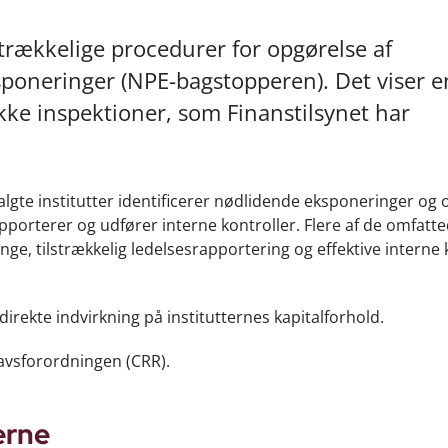
strækkelige procedurer for opgørelse af
oneringer (NPE-bagstopperen). Det viser e
ke inspektioner, som Finanstilsynet har
lgte institutter identificerer nødlidende eksponeringer og
orterer og udfører interne kontroller. Flere af de omfatt
ge, tilstrækkelig ledelsesrapportering og effektive interne 
rekte indvirkning på institutternes kapitalforhold.
avsforordningen (CRR).
erne