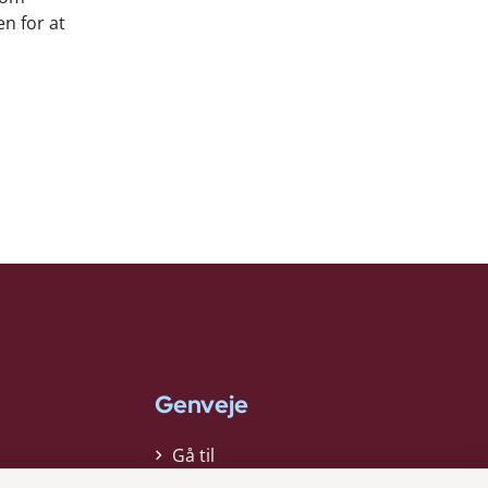
en for at
Genveje
Gå til
virksomhedsregisteret