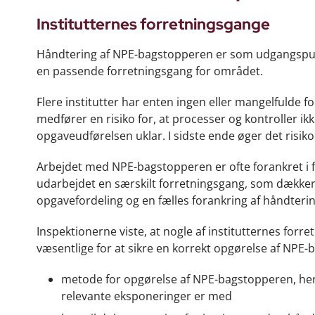
Institutternes forretningsgange
Håndtering af NPE-bagstopperen er som udgangspunkt
en passende forretningsgang for området.
Flere institutter har enten ingen eller mangelfuld
medfører en risiko for, at processer og kontroller i
opgaveudførelsen uklar. I sidste ende øger det risikoe
Arbejdet med NPE-bagstopperen er ofte forankret i fo
udarbejdet en særskilt forretningsgang, som dækker p
opgavefordeling og en fælles forankring af håndteri
Inspektionerne viste, at nogle af institutternes forr
væsentlige for at sikre en korrekt opgørelse af NPE-
metode for opgørelse af NPE-bagstopperen, herund
relevante eksponeringer er med