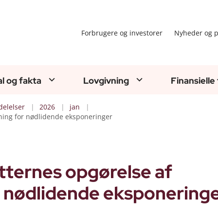
Forbrugere og investorer
Nyheder og p
al og fakta
Lovgivning
Finansielle
elelser
2026
jan
ning for nødlidende eksponeringer
tternes opgørelse af
nødlidende eksponering