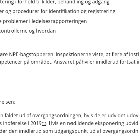
ering i forhold til kilder, behandling og adgang
r og procedurer for identifikation og registrering
lle problemer i ledelsesrapporteringen
kontrollerne og hvordan
øre NPE-bagstopperen. Inspektionerne viste, at flere af inst
mpetencer på området. Ansvaret påhviler imidlertid fortsat in
relsen:
un faldet ud af overgangsordningen, hvis de er udvidet udov
indførelse i 2019
. Hvis en nødlidende eksponering udvi
[1]
 falder den imidlertid som udgangspunkt ud af overgangsordn