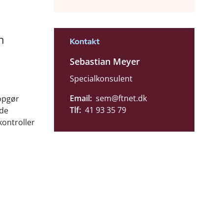
n
Kontakt
Sebastian Meyer
Specialkonsulent
Email:
sem@ftnet.dk
 opgør
Tlf:
41 93 35 79
ede
kontroller