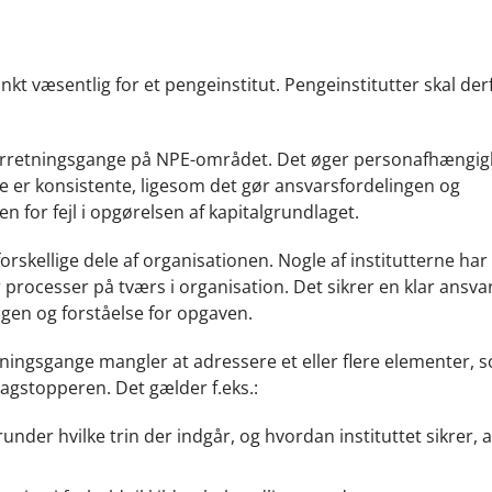
 væsentlig for et pengeinstitut. Pengeinstitutter skal der
e forretningsgange på NPE-området. Det øger personafhængi
kke er konsistente, ligesom det gør ansvarsfordelingen og
n for fejl i opgørelsen af kapitalgrundlaget.
rskellige dele af organisationen. Nogle af institutterne har
rocesser på tværs i organisation. Det sikrer en klar ansva
ngen og forståelse for opgaven.
etningsgange mangler at adressere et eller flere elementer, 
bagstopperen. Det gælder f.eks.:
er hvilke trin der indgår, og hvordan instituttet sikrer, at