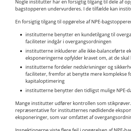
Nogle institutter har en forsigtig tilgang til dele a
bagstopperen undervurderes. I de tilfælde kan instit
En forsigtig tilgang til opgørelse af NPE-bagstopperen 
institutterne benytter en kundetilgang til over
faciliteter indgår i overgangsordningen
institutterne inkluderer alle ikke-balanceførte ek
eksponeringerne opfylder kravet om, at de skal
institutterne fordeler nedskrivninger og sikke
faciliteter, fremfor at benytte mere komplekse f
kapitaloptimering
institutterne benytter den tidligst mulige NPE-da
Mange institutter udfører kontrollen som stikprøver. I
repræsentative for institutternes nødlidende eksponer
eksponeringer, som var omfattet af overgangsordni
Inspektionerne viste flere fejl i opgørelsen af NPE-