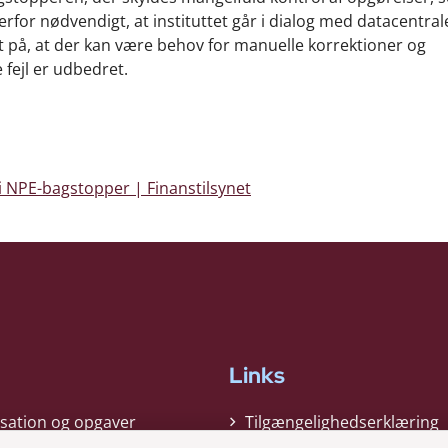
erfor nødvendigt, at instituttet går i dialog med datacentral
t på, at der kan være behov for manuelle korrektioner og
fejl er udbedret.
 NPE-bagstopper | Finanstilsynet
Links
sation og opgaver
Tilgængelighedserklæring