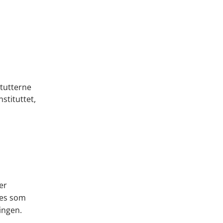
itutterne
stituttet,
er
des som
ingen.