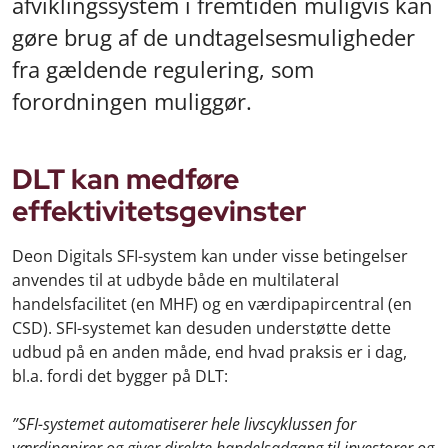
afviklingssystem i fremtiden muligvis kan
gøre brug af de undtagelsesmuligheder
fra gældende regulering, som
forordningen muliggør.
DLT kan medføre
effektivitetsgevinster
Deon Digitals SFI-system kan under visse betingelser
anvendes til at udbyde både en multilateral
handelsfacilitet (en MHF) og en værdipapircentral (en
CSD). SFI-systemet kan desuden understøtte dette
udbud på en anden måde, end hvad praksis er i dag,
bl.a. fordi det bygger på DLT:
”SFI-systemet automatiserer hele livscyklussen for
værdipapirer og giver direkte handelsadgang til investorer og