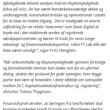
dybdegående teknisk analyse med en tilsynsmyndigheds
fokus på risici. De har været bemærkelsesværdigt aktive og
undersøgende, konstruktivt kritiske og opmuntrende i stedet
for at have en reaktiv tilgang. Det er stadigvæk en enorm
udfordring for en relativ ’newcomer’ som Deon Digital at
bryde ind i den etablerede verden af regulerede
værdipapircentraler og børser til trods for vores tunge
teknologi- og finansmarkedsekspertise. Uden FT Lab ville det
have været umuligt.”,
siger Fritz Henglein.
”Når virksomheder og tilsynsmyndigheder gennem fortrolige
og formaliserede rammer kan skabe rum for en uformel
dialog, skabes der grobund for gode synergier, hvor begge
parter kan lære af hinanden. I dette tilfælde om samspillet
mellem DLT, kapitalmarkedsinfrastruktur og -regulering”
,
afslutter Tobias Thygesen.
Finanstilsynet ønsker, at læringen fra testforløbet skal
komme markedet bredt til gode og offentliggør derfor