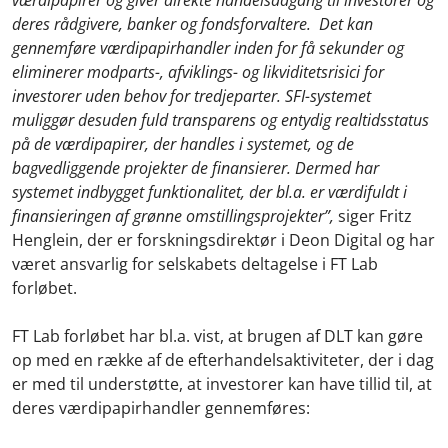
deres rådgivere, banker og fondsforvaltere. Det kan
gennemføre værdipapirhandler inden for få sekunder og
eliminerer modparts-, afviklings- og likviditetsrisici for
investorer uden behov for tredjeparter. SFI-systemet
muliggør desuden fuld transparens og entydig realtidsstatus
på de værdipapirer, der handles i systemet, og de
bagvedliggende projekter de finansierer. Dermed har
systemet indbygget funktionalitet, der bl.a. er værdifuldt i
finansieringen af grønne omstillingsprojekter”,
siger Fritz
Henglein, der er forskningsdirektør i Deon Digital og har
været ansvarlig for selskabets deltagelse i FT Lab
forløbet.
FT Lab forløbet har bl.a. vist, at brugen af DLT kan gøre
op med en række af de efterhandelsaktiviteter, der i dag
er med til understøtte, at investorer kan have tillid til, at
deres værdipapirhandler gennemføres: