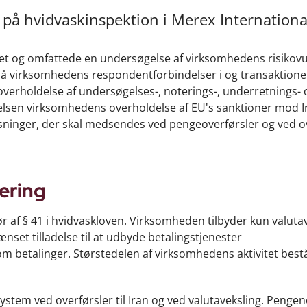
 på hvidvaskinspektion i Merex Internationa
et og omfattede en undersøgelse af virksomhedens risikovu
 virksomhedens respondentforbindelser i og transaktioner t
erholdelse af undersøgelses-, noterings-, underretnings- 
elsen virksomhedens overholdelse af EU's sanktioner mod 
ninger, der skal medsendes ved pengeoverførsler og ved o
ering
ør af § 41 i hvidvaskloven. Virksomheden tilbyder kun valutave
et tilladelse til at udbyde betalingstjenester
om betalinger. Størstedelen af virksomhedens aktivitet bestå
tem ved overførsler til Iran og ved valutaveksling. Pengene