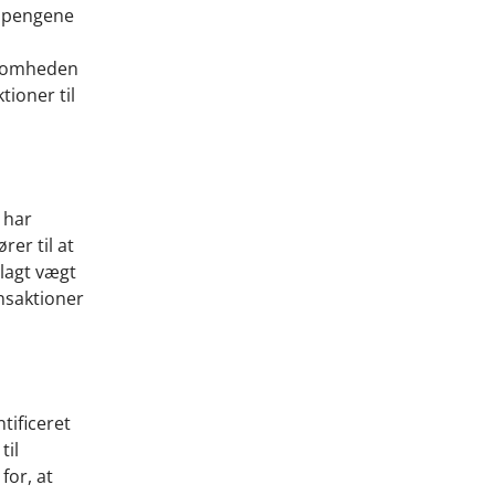
r pengene
ksomheden
ioner til
 har
rer til at
 lagt vægt
nsaktioner
tificeret
til
for, at