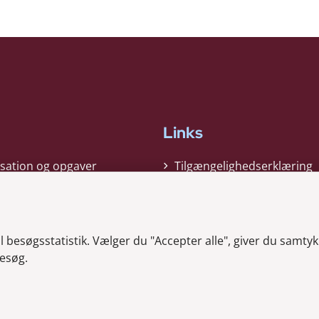
Links
sation og opgaver
Tilgængelighedserklæring
gi
Cookiepolitik
t
Privatlivspolitik
besøgsstatistik. Vælger du "Accepter alle", giver du samtykk
ag nyheder
Whistleblower
esøg.