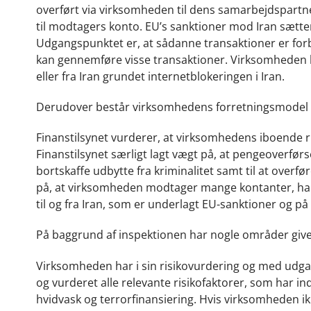
overført via virksomheden til dens samarbejdspartn
til modtagers konto. EU’s sanktioner mod Iran sætter
Udgangspunktet er, at sådanne transaktioner er fo
kan gennemføre visse transaktioner. Virksomheden ha
eller fra Iran grundet internetblokeringen i Iran.
Derudover består virksomhedens forretningsmodel i
Finanstilsynet vurderer, at virksomhedens iboende ris
Finanstilsynet særligt lagt vægt på, at pengeoverførse
bortskaffe udbytte fra kriminalitet samt til at overfø
på, at virksomheden modtager mange kontanter, har
til og fra Iran, som er underlagt EU-sanktioner og på 
På baggrund af inspektionen har nogle områder givet
Virksomheden har i sin risikovurdering og med udgang
og vurderet alle relevante risikofaktorer, som har in
hvidvask og terrorfinansiering. Hvis virksomheden ikke