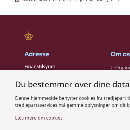
[5]
Adresse
Om os
Finanstilsynet
Organi
Strandgade 29
Strate
1401 København K
Du bestemmer over dine data
Kontak
EAN nummer:
5798000021006
Denne hjemmeside benytter cookies fra tredjepart til 
CVR nummer:
10598184
Modt
tredjepartsservices må gemme oplysninger om dit b
Læs mere om cookies