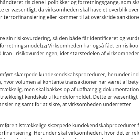
r håndteret risiciene i politikker og forretningsgange, som ska
te er væsentligt, da virksomheden skal have et overblik over 
eller terrorfinansiering eller kommer til at overskride sanktio
 sin risikovurdering, så den både får identificeret og vurde
 forretningsmodel.
Virksomheden har også fået en risikoo
[2]
Iran i risikovurderingen, idet størstedelen af virksomhede
nnemført skærpede kundekendskabsprocedurer, herunder in
e, hvor volumen af kontante transaktioner har været af bety
ilstrækkelig, men skal bakkes op af uafhængig dokumentation
strækkeligt kendskab til kundeforholdet. Dette er væsentligt 
ansiering samt for at sikre, at virksomheden underretter
emføre tilstrækkelige skærpede kundekendskabprocedurer f
rorfinansiering. Herunder skal virksomheden, hvor det er rel