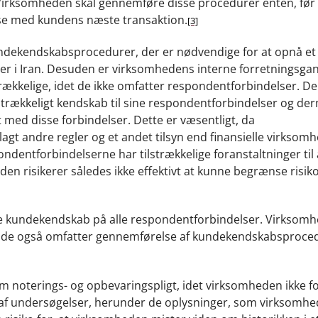
Virksomheden skal gennemføre disse procedurer enten, fø
lse med kundens næste transaktion.
[3]
dekendskabsprocedurer, der er nødvendige for at opnå et
ser i Iran. Desuden er virksomhedens interne forretningsga
kkelige, idet de ikke omfatter respondentforbindelser. De
lstrækkeligt kendskab til sine respondentforbindelser og de
t med disse forbindelser. Dette er væsentligt, da
t andre regler og et andet tilsyn end finansielle virksomh
ndentforbindelserne har tilstrækkelige foranstaltninger til 
en risikerer således ikke effektivt at kunne begrænse risik
e kundekendskab på alle respondentforbindelser.
Virksomh
så de også omfatter gennemførelse af kundekendskabsproced
om noterings- og opbevaringspligt, idet virksomheden ikke f
ne af undersøgelser, herunder de oplysninger, som virksomh