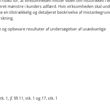
risiko for, at virksomheden mister viden om historikken i e
ficeret mønstre i kunders adfærd. Hvis virksomheden skal un
en tilstrækkelig og detaljeret beskrivelse af mistankegrun
rskning.
 og opbevare resultater af undersøgelser af usædvanlige
 1, jf. §§ 11, stk. 1 og 17, stk. 1