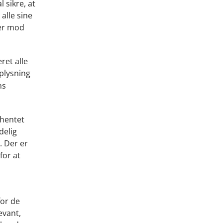
l sikre, at
alle sine
ner mod
ret alle
plysning
ns
dhentet
delig
. Der er
for at
or de
evant,