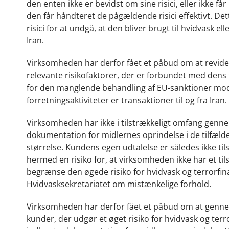
den enten ikke er bevidst om sine risici, eller ikke få
den får håndteret de pågældende risici effektivt. Det
risici for at undgå, at den bliver brugt til hvidvask 
Iran.
Virksomheden har derfor fået et påbud om at revidere
relevante risikofaktorer, der er forbundet med dens
for den manglende behandling af EU-sanktioner mod 
forretningsaktiviteter er transaktioner til og fra Iran.
Virksomheden har ikke i tilstrækkeligt omfang ge
dokumentation for midlernes oprindelse i de tilfæld
størrelse. Kundens egen udtalelse er således ikke t
hermed en risiko for, at virksomheden ikke har et til
begrænse den øgede risiko for hvidvask og terrorfin
Hvidvasksekretariatet om mistænkelige forhold.
Virksomheden har derfor fået et påbud om at genn
kunder, der udgør et øget risiko for hvidvask og ter