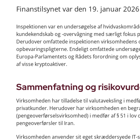
Finanstilsynet var den 19. januar 2026
Inspektionen var en undersøgelse af hvidvaskområd
kundekendskab og -overvågning med særligt fokus på
Derudover omfattede inspektionen virksomhedens ov
opbevaringspligterne. Endeligt omfattede undersøg
Europa-Parlamentets og Rådets forordning om oplys
af visse kryptoaktiver.
Sammenfatning og risikovurd
Virksomheden har tilladelse til valutaveksling i medf
privatkunder. Herudover har virksomheden en begræns
(pengeoverførselsvirksomhed) i medfør af § 51 i lov 
pengeoverførsler til Iran.
Virksomheden anvender sit eget skræddersyede IT-sys