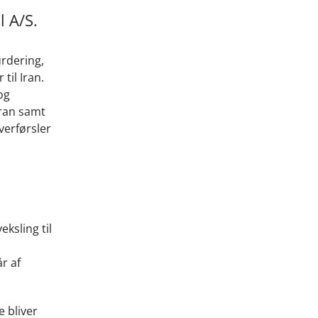
l A/S.
rdering,
il Iran.
og
Iran samt
verførsler
ksling til
r af
 bliver