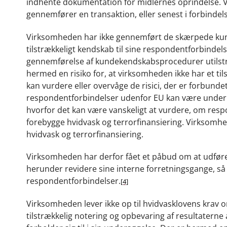
indhente dokumentation for midlernes oprindelse. 
gennemfører en transaktion, eller senest i forbinde
Virksomheden har ikke gennemført de skærpede kun
tilstrækkeligt kendskab til sine respondentforbindel
gennemførelse af kundekendskabsprocedurer utilstræ
hermed en risiko for, at virksomheden ikke har et ti
kan vurdere eller overvåge de risici, der er forbunde
respondentforbindelser udenfor EU kan være underlag
hvorfor det kan være vanskeligt at vurdere, om respo
forebygge hvidvask og terrorfinansiering. Virksomhed
hvidvask og terrorfinansiering
.
Virksomheden har derfor fået et påbud om at udfør
herunder revidere sine interne forretningsgange, 
respondentforbindelser.
[4]
Virksomheden lever ikke op til hvidvasklovens krav 
tilstrækkelig notering og opbevaring af resultater