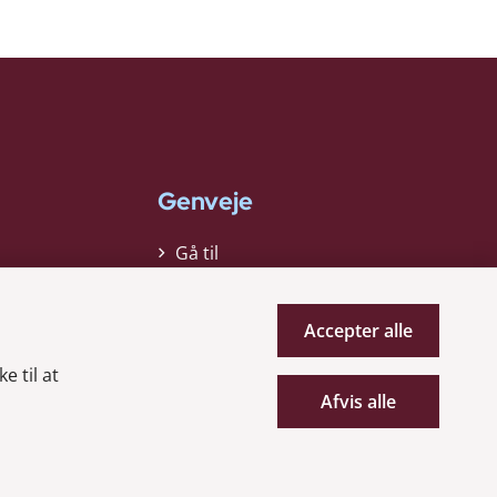
Genveje
Gå til
virksomhedsregisteret
Gå til selskabsmeddelelser
Accepter alle
English
e til at
Afvis alle