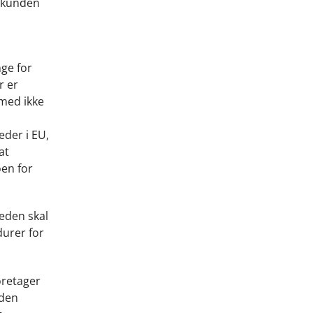
r kunden
nge for
r er
rmed ikke
eder i EU,
at
oen for
eden skal
urer for
oretager
eden