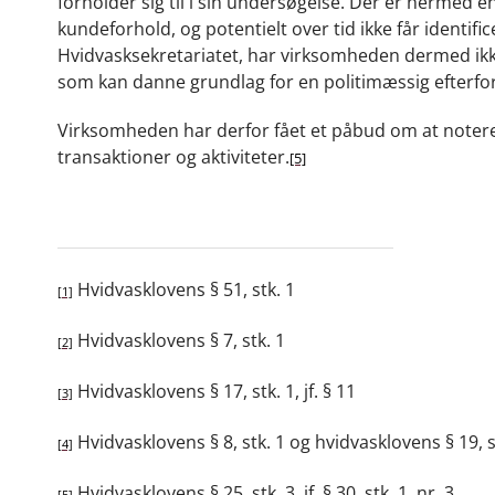
forholder sig til i sin undersøgelse.
Der er hermed en 
kundeforhold, og potentielt over tid ikke får identi
Hvidvasksekretariatet, har virksomheden dermed ikke 
som kan danne grundlag for en politimæssig efterfo
Virksomheden har derfor fået et påbud om at notere
transaktioner og aktiviteter
.
[5]
Hvidvasklovens § 51, stk. 1
[1]
Hvidvasklovens § 7, stk. 1
[2]
Hvidvasklovens § 17, stk. 1, jf. § 11
[3]
Hvidvasklovens § 8, stk. 1 og hvidvasklovens § 19, stk.
[4]
Hvidvasklovens § 25, stk. 3, jf. § 30, stk. 1, nr. 3