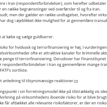
ere i Iran (respondentforbindelser), som herefter udbetale
 en række begrænsninger ved overførsler til og fra Iran.
rbudt, men der gælder en række undtagelser, hvorefter vir
r dog i øjeblikket ikke mulighed for at gennemføre transakt
 at købe og sælge guldbarrer.
iko for hvidvask og terrorfinansiering er høj. I vurderingen
lsvirksomheder ofte er attraktive kanaler for kriminelle aktø
re penge til terrorfinansiering. Derudover har Finanstilsynet
 respondentforbindelser i Iran og gennemfører mange tra
FATF’s sortliste.
 anledning til tilsynsmæssige reaktioner.
[1]
spunkt i sin forretningsmodel ikke på tilstrækkelig vis iden
dvirkning på virksomhedens iboende risiko for at blive brugt 
 får afdækket alle relevante risikofaktorer, er der en risiko 