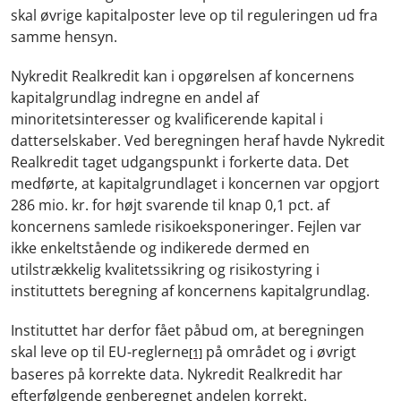
skal øvrige kapitalposter leve op til reguleringen ud fra
samme hensyn.
Nykredit Realkredit kan i opgørelsen af koncernens
kapitalgrundlag indregne en andel af
minoritetsinteresser og kvalificerende kapital i
datterselskaber. Ved beregningen heraf havde Nykredit
Realkredit taget udgangspunkt i forkerte data. Det
medførte, at kapitalgrundlaget i koncernen var opgjort
286 mio. kr. for højt svarende til knap 0,1 pct. af
koncernens samlede risikoeksponeringer. Fejlen var
ikke enkeltstående og indikerede dermed en
utilstrækkelig kvalitetssikring og risikostyring i
instituttets beregning af koncernens kapitalgrundlag.
Instituttet har derfor fået påbud om, at beregningen
skal leve op til EU-reglerne
på området og i øvrigt
[1]
baseres på korrekte data. Nykredit Realkredit har
efterfølgende genberegnet andelen korrekt.