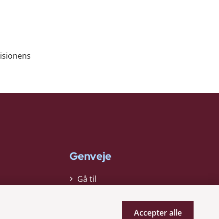
visionens
Genveje
Gå til
virksomhedsregisteret
Gå til selskabsmeddelelser
Accepter alle