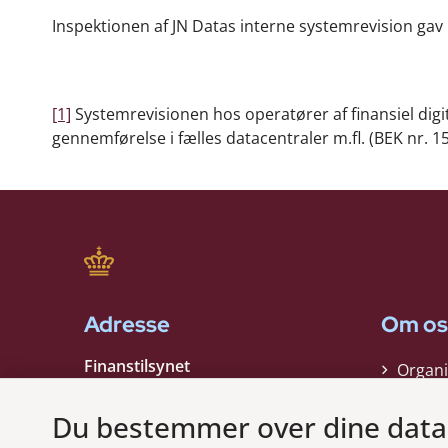
Inspektionen af JN Datas interne systemrevision gav i
[1]
Systemrevisionen hos operatører af finansiel dig
gennemførelse i fælles datacentraler m.fl. (BEK nr. 1
Adresse
Om os
Finanstilsynet
Organi
Strandgade 29
Strate
1401 København K
Du bestemmer over dine data
Kontak