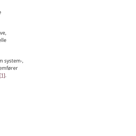
e
ve,
lle
om system-,
nemfører
[1]
.