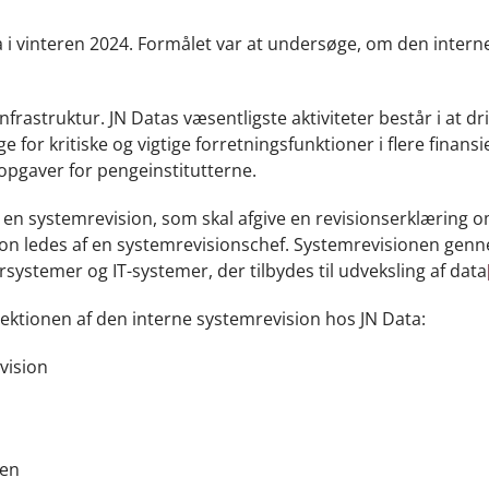
a i vinteren 2024. Formålet var at undersøge, om den intern
nfrastruktur. JN Datas væsentligste aktiviteter består i at dri
 for kritiske og vigtige forretningsfunktioner i flere finansie
opgaver for pengeinstitutterne.
ve en systemrevision, som skal afgive en revisionserklæring 
sion ledes af en systemrevisionschef. Systemrevisionen gen
rsystemer og IT-systemer, der tilbydes til udveksling af data
ektionen af den interne systemrevision hos JN Data:
vision
nen