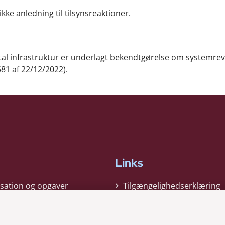
kke anledning til tilsynsreaktioner.
ital infrastruktur er underlagt bekendtgørelse om systemre
581 af 22/12/2022).
Links
sation og opgaver
Tilgængelighedserklæring
gi
Cookiepolitik
t
Privatlivspolitik