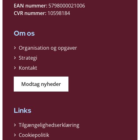
EAN nummer:
5798000021006
CVR nummer:
10598184
Om os
Organisation og opgaver
Strategi
Kontakt
Modtag nyheder
Links
Tilgængelighedserklæring
Cookiepolitik