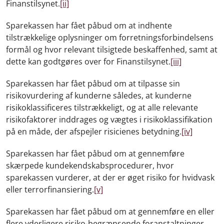
Finanstilsynet.
[ii]
Sparekassen har fået påbud om at indhente
tilstrækkelige oplysninger om forretningsforbindelsens
formål og hvor relevant tilsigtede beskaffenhed, samt at
dette kan godtgøres over for Finanstilsynet.
[iii]
Sparekassen har fået påbud om at tilpasse sin
risikovurdering af kunderne således, at kunderne
risikoklassificeres tilstrækkeligt, og at alle relevante
risikofaktorer inddrages og vægtes i risikoklassifikation
på en måde, der afspejler risicienes betydning.
[iv]
Sparekassen har fået påbud om at gennemføre
skærpede kundekendskabsprocedurer, hvor
sparekassen vurderer, at der er øget risiko for hvidvask
eller terrorfinansiering.
[v]
Sparekassen har fået påbud om at gennemføre en eller
flere yderligere risiko-begrænsende foranstaltninger,