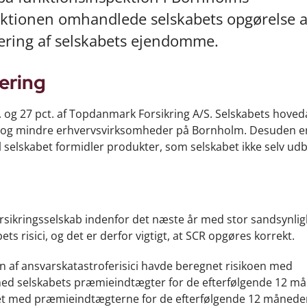
pektionen omhandlede selskabets opgørelse a
dering af selskabets ejendomme.
ering
. og 27 pct. af Topdanmark Forsikring A/S. Selskabets hoveda
nder og mindre erhvervsvirksomheder på Bornholm. Desuden e
 selskabet formidler produkter, som selskabet ikke selv ud
-forsikringsselskab indenfor det næste år med stor sandsynli
bets risici, og det er derfor vigtigt, at SCR opgøres korrekt.
en af ansvarskatastroferisici havde beregnet risikoen med
med selskabets præmieindtægter for de efterfølgende 12 m
let med præmieindtægterne for de efterfølgende 12 månede