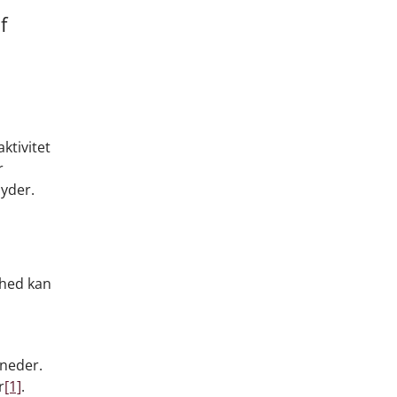
f
ktivitet
r
byder.
ghed kan
åneder.
r
[1]
.