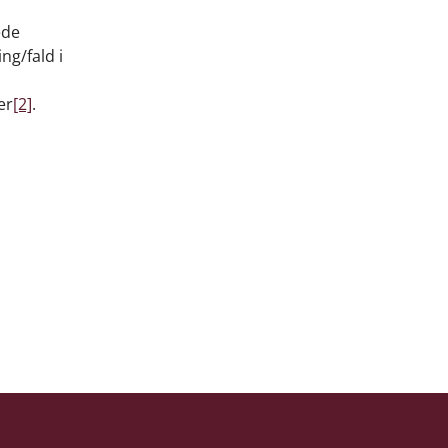
ede
ng/fald i
er
[2]
.