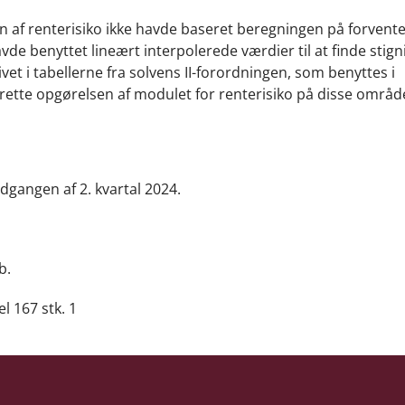
en af renterisiko ikke havde baseret beregningen på forvent
de benyttet lineært interpolerede værdier til at finde stigni
vet i tabellerne fra solvens II-forordningen, som benyttes i
 rette opgørelsen af modulet for renterisiko på disse områd
dgangen af 2. kvartal 2024.
b.
el 167 stk. 1