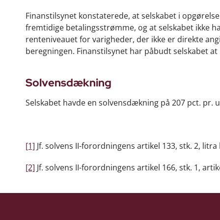
Finanstilsynet konstaterede, at selskabet i opgørels
fremtidige betalingsstrømme, og at selskabet ikke hav
renteniveauet for varigheder, der ikke er direkte angi
beregningen. Finanstilsynet har påbudt selskabet at
Solvensdækning
Selskabet havde en solvensdækning på 207 pct. pr. u
[1]
Jf. solvens II-forordningens artikel 133, stk. 2, litra 
[2]
Jf. solvens II-forordningens artikel 166, stk. 1, artik