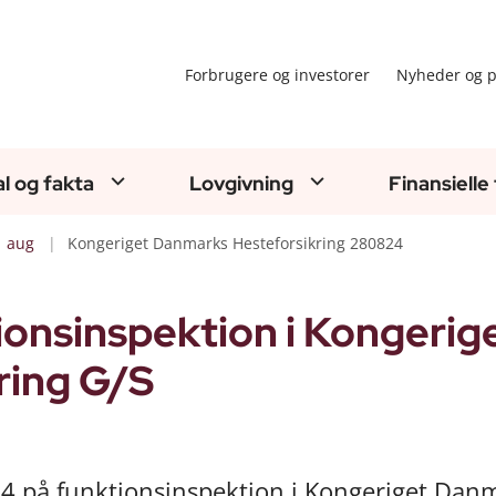
Forbrugere og investorer
Nyheder og p
al og fakta
Lovgivning
Finansielle
aug
Kongeriget Danmarks Hesteforsikring 280824
onsinspektion i Kongerig
ring G/S
2024 på funktionsinspektion i Kongeriget Dan