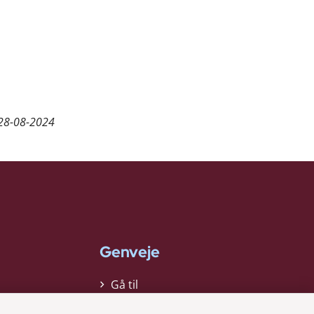
28-08-2024
Genveje
Gå til
virksomhedsregisteret