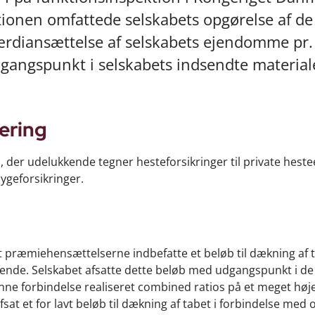
ktionen omfattede selskabets opgørelse af de
ærdiansættelse af selskabets ejendomme pr.
angspunkt i selskabets indsendte material
ering
, der udelukkende tegner hesteforsikringer til private hestee
ygeforsikringer.
t præmiehensættelserne indbefatte et beløb til dækning af 
vende. Selskabet afsatte dette beløb med udgangspunkt i de
nne forbindelse realiseret combined ratios på et meget høj
at et for lavt beløb til dækning af tabet i forbindelse med