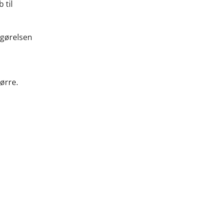
 til
pgørelsen
ørre.