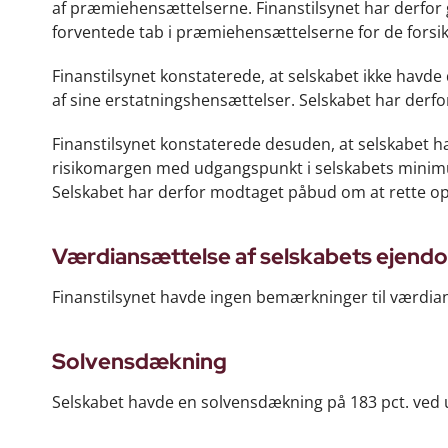
af præmiehensættelserne. Finanstilsynet har derfor gi
forventede tab i præmiehensættelserne for de forsi
Finanstilsynet konstaterede, at selskabet ikke havd
af sine erstatningshensættelser. Selskabet har derf
Finanstilsynet konstaterede desuden, at selskabet h
risikomargen med udgangspunkt i selskabets minimum
Selskabet har derfor modtaget påbud om at rette op
Værdiansættelse af selskabets ejen
Finanstilsynet havde ingen bemærkninger til værdi
Solvensdækning
Selskabet havde en solvensdækning på 183 pct. ved u