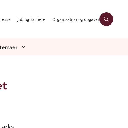
resse
Job og karriere
Organisation og opgaver
 temaer
et
marks