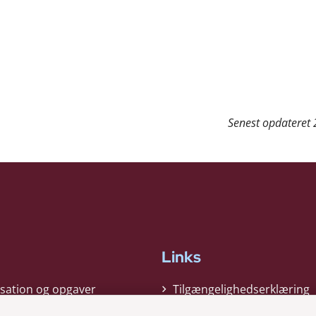
Senest opdateret
Links
sation og opgaver
Tilgængelighedserklæring
gi
Cookiepolitik