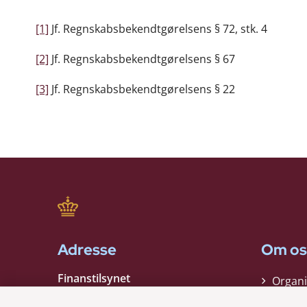
[1]
Jf. Regnskabsbekendtgørelsens § 72, stk. 4
[2]
Jf. Regnskabsbekendtgørelsens § 67
[3]
Jf. Regnskabsbekendtgørelsens § 22
Adresse
Om os
Finanstilsynet
Organi
Strandgade 29
Strate