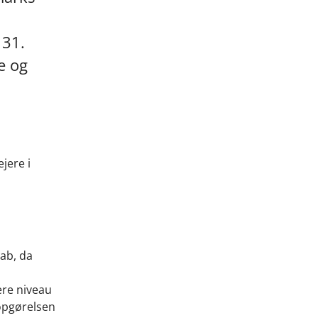
 31.
e og
jere i
tab, da
ere niveau
 opgørelsen