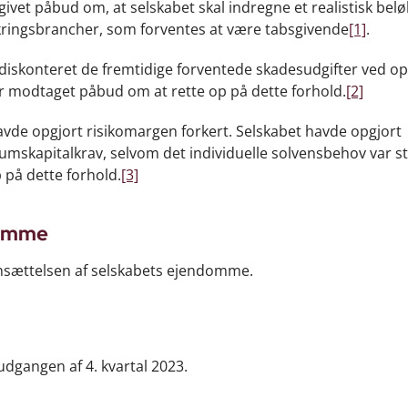
vet påbud om, at selskabet skal indregne et realistisk beløb
kringsbrancher, som forventes at være tabsgivende
[1]
.
e diskonteret de fremtidige forventede skadesudgifter ved o
or modtaget påbud om at rette op på dette forhold.
[2]
avde opgjort risikomargen forkert. Selskabet havde opgjort
skapitalkrav, selvom det individuelle solvensbehov var st
 på dette forhold.
[3]
domme
ansættelsen af selskabets ejendomme.
dgangen af 4. kvartal 2023.