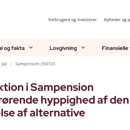
Forbrugere og investorer
Nyheder og p
al og fakta
Lovgivning
Finansielle
jul
Sampension_050723
ktion i Sampension
drørende hyppighed af den
se af alternative