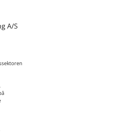
ng A/S
nssektoren
,
på
e
e