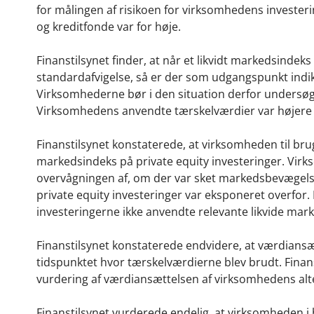
for målingen af risikoen for virksomhedens investerin
og kreditfonde var for høje.
Finanstilsynet finder, at når et likvidt markedsindeks 
standardafvigelse, så er der som udgangspunkt indika
Virksomhederne bør i den situation derfor undersøge
Virksomhedens anvendte tærskelværdier var højere 
Finanstilsynet konstaterede, at virksomheden til bru
markedsindeks på private equity investeringer. Vir
overvågningen af, om der var sket markedsbevægels
private equity investeringer var eksponeret overfor.
investeringerne ikke anvendte relevante likvide mark
Finanstilsynet konstaterede endvidere, at værdiansæ
tidspunktet hvor tærskelværdierne blev brudt. Finansti
vurdering af værdiansættelsen af virksomhedens alte
Finanstilsynet vurderede endelig, at virksomheden i 