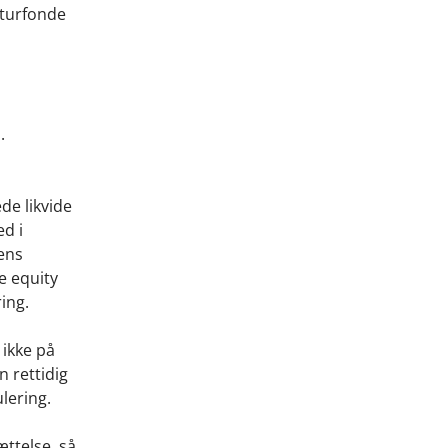
kturfonde
.
de likvide
d i
ens
e equity
ring.
 ikke på
n rettidig
ulering.
ættelse, så