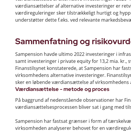
værdiansættelser af alternative investeringer er re
værdireguleringer sker tilstrækkeligt hurtigt og hy
understøtter dette f.eks. ved relevante markedsbevæ
Sammenfatning og risikovurd
Sampension havde ultimo 2022 investeringer i infrastruk
samt investeringer i private equity for 13,2 mia. kr.,
Finanstilsynet konstaterede, at Sampension har fas
virksomhedens alternative investeringer. Finanstilsyn
sker en løbende værdiansættelse af virksomhedens al
Værdiansættelse - metode og proces
På baggrund af nedenstående observationer har Fina
værdiansættelsesprocessen bliver sat i gang med tils
Sampension har fastsat grænser i form af tærskelværdi
virksomheden analyserer behovet for en værdireguler