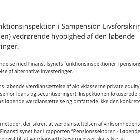
unktionsinspektion i Sampension Livsforsikri
den) vedrørende hyppighed af den løbende
ringer.
bindelse med Finanstilsynets funktionsinspektioner i pensio
e af alternative investeringer.
 løbende værdiansættelse af aktivklasserne private equity
iv senior loans og securitiseringer). Inspektionen fokuserede 
 løbende værdiansættelse og omfattede ikke den konkret
g metoder, der sikrer, at værdiansættelsen af virksomhedens
. Finanstilsynet har i rapporten ”Pensionssektoren - Løbend
envist til, at værdiansættelsesprocesser skal sikre, at