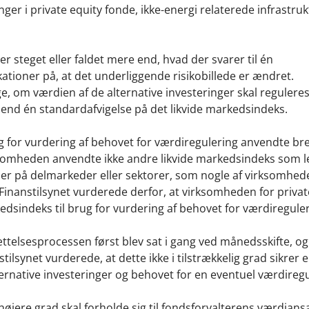
ger i private equity fonde, ikke-energi relaterede infrastru
er steget eller faldet mere end, hvad der svarer til én
tioner på, at det underliggende risikobillede er ændret.
, om værdien af de alternative investeringer skal reguleres
end én standardafvigelse på det likvide markedsindeks.
g for vurdering af behovet for værdiregulering anvendte bre
ksomheden anvendte ikke andre likvide markedsindeks som le
er på delmarkeder eller sektorer, som nogle af virksomhed
 Finanstilsynet vurderede derfor, at virksomheden for privat
edsindeks til brug for vurdering af behovet for værdiregule
ttelsesprocessen først blev sat i gang ved månedsskifte, og
lsynet vurderede, at dette ikke i tilstrækkelig grad sikrer e
rnative investeringer og behovet for en eventuel værdireg
højere grad skal forholde sig til fondsforvalterens værdians