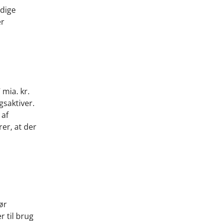
ndige
er
 mia. kr.
gsaktiver.
 af
rer, at der
ør
 til brug