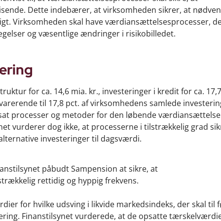
tvisende. Dette indebærer, at virksomheden sikrer, at nødve
ppigt. Virksomheden skal have værdiansættelsesprocesser, d
gelser og væsentlige ændringer i risikobilledet.
ering
tur for ca. 14,6 mia. kr., investeringer i kredit for ca. 17,7
 svarerende til 17,8 pct. af virksomhedens samlede investerin
tsat processer og metoder for den løbende værdiansættelse
et vurderer dog ikke, at processerne i tilstrækkelig grad sik
ternative investeringer til dagsværdi.
nstilsynet påbudt Sampension at sikre, at
trækkelig rettidig og hyppig frekvens.
er for hvilke udsving i likvide markedsindeks, der skal til f
ing. Finanstilsynet vurderede, at de opsatte tærskelværdier