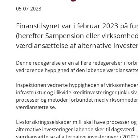
05-07-2023
Finanstilsynet var i februar 2023 på f
(herefter Sampension eller virksomhe
værdiansættelse af alternative investe
Denne redegørelse er en af flere redegørelser i for
vedrørende hyppighed af den løbende værdiansættels
Inspektionen vedrørte hyppigheden af virksomhedens
infrastruktur og illikvide kreditinvesteringer (inklus
processer og metoder forbundet med virksomhedens
værdiansættelse.
Livsforsikringsselskaber m.fl. skal have processer o
alternative investeringer løbende sker til dagsværdi
værdiansættelse af alternative investeringer i 2020” h