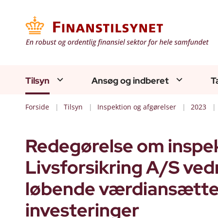
Tilsyn
Ansøg og indberet
T
Forside
Tilsyn
Inspektion og afgørelser
2023
Redegørelse om inspe
Livsforsikring A/S ve
løbende værdiansættel
investeringer