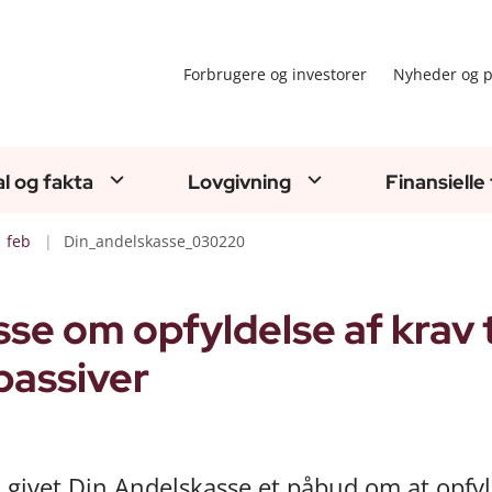
Forbrugere og investorer
Nyheder og p
al og fakta
Lovgivning
Finansielle
feb
Din_andelskasse_030220
se om opfyldelse af krav t
passiver
 givet Din Andelskasse et påbud om at opfyl