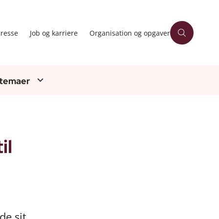
resse
Job og karriere
Organisation og opgaver
 temaer
il
de sit