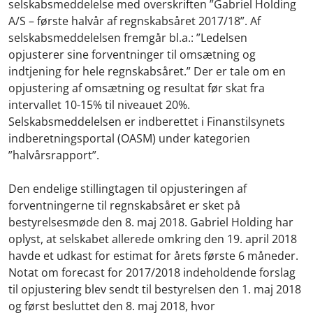
selskabsmeddelelse med overskriften ”Gabriel Holding
A/S – første halvår af regnskabsåret 2017/18”. Af
selskabsmeddelelsen fremgår bl.a.: ”Ledelsen
opjusterer sine forventninger til omsætning og
indtjening for hele regnskabsåret.” Der er tale om en
opjustering af omsætning og resultat før skat fra
intervallet 10-15% til niveauet 20%.
Selskabsmeddelelsen er indberettet i Finanstilsynets
indberetningsportal (OASM) under kategorien
”halvårsrapport”.
Den endelige stillingtagen til opjusteringen af
forventningerne til regnskabsåret er sket på
bestyrelsesmøde den 8. maj 2018. Gabriel Holding har
oplyst, at selskabet allerede omkring den 19. april 2018
havde et udkast for estimat for årets første 6 måneder.
Notat om forecast for 2017/2018 indeholdende forslag
til opjustering blev sendt til bestyrelsen den 1. maj 2018
og først besluttet den 8. maj 2018, hvor