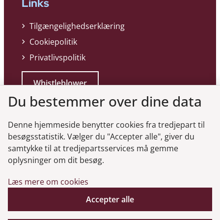
Links
Tilgængelighedserklæring
Cookiepolitik
Privatlivspolitik
Whistleblower
Du bestemmer over dine data
Denne hjemmeside benytter cookies fra tredjepart til
besøgsstatistik. Vælger du "Accepter alle", giver du
samtykke til at tredjepartsservices må gemme
Genveje
oplysninger om dit besøg.
Læs mere om cookies
Gå til virksomhedsregisteret
Gå til selskabsmeddelelser
Accepter alle
English