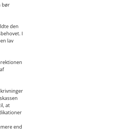
n bør
yldte den
sbehovet. I
 en lav
irektionen
af
skrivninger
lskassen
l, at
ndikationer
d mere end