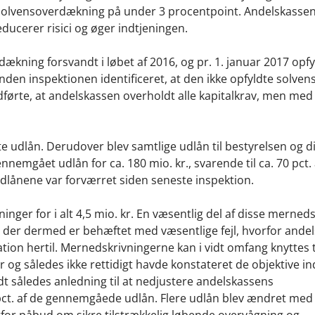
 solvensoverdækning på under 3 procentpoint. Andelskasse
educerer risici og øger indtjeningen.
ækning forsvandt i løbet af 2016, og pr. 1. januar 2017 opf
nden inspektionen identificeret, at den ikke opfyldte solven
edførte, at andelskassen overholdt alle kapitalkrav, men med
e udlån. Derudover blev samtlige udlån til bestyrelsen og d
nemgået udlån for ca. 180 mio. kr., svarende til ca. 70 pct. 
lånene var forværret siden seneste inspektion.
inger for i alt 4,5 mio. kr. En væsentlig del af disse merned
, der dermed er behæftet med væsentlige fejl, hvorfor ande
ion hertil. Mernedskrivningerne kan i vidt omfang knyttes ti
ner og således ikke rettidigt havde konstateret de objektive i
ndt således anledning til at nedjustere andelskassens
35 pct. af de gennemgåede udlån. Flere udlån blev ændret me
rfor påbud om sikre tilstrækkelig løbende overvågning og