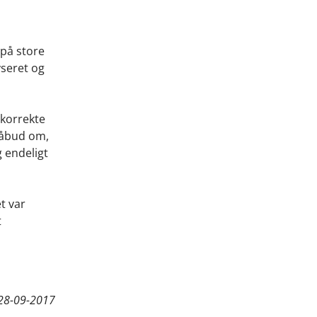
 på store
yseret og
 korrekte
påbud om,
g endeligt
t var
t
28-09-2017