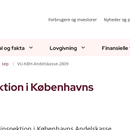
Forbrugere og investorer
Nyheder og p
al og fakta
Lovgivning
Finansielle
sep
VU-KBH-Andelskasse-2809
ktion i Københavns
å inspektion i Københavns Andelskasse.