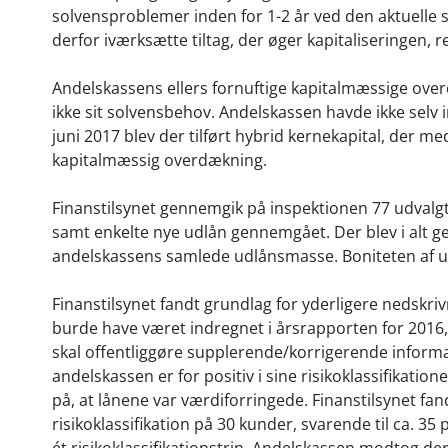
solvensproblemer inden for 1-2 år ved den aktuelle
derfor iværksætte tiltag, der øger kapitaliseringen, r
Andelskassens ellers fornuftige kapitalmæssige overd
ikke sit solvensbehov. Andelskassen havde ikke selv i
juni 2017 blev der tilført hybrid kernekapital, der m
kapitalmæssig overdækning.
Finanstilsynet gennemgik på inspektionen 77 udvalgt
samt enkelte nye udlån gennemgået. Der blev i alt gen
andelskassens samlede udlånsmasse. Boniteten af ud
Finanstilsynet fandt grundlag for yderligere nedskrivn
burde have været indregnet i årsrapporten for 2016
skal offentliggøre supplerende/korrigerende informat
andelskassen er for positiv i sine risikoklassifikatio
på, at lånene var værdiforringede. Finanstilsynet fa
risikoklassifikation på 30 kunder, svarende til ca. 
ét risikoklassifikationstrin. Andelskassen modtog de