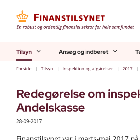
Tilsyn
Ansøg og indberet
T
Forside
Tilsyn
Inspektion og afgørelser
2017
Redegørelse om inspe
Andelskasse
28-09-2017
Finanstilsynet var i marts-maj 2017 p