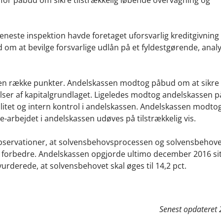
eneste inspektion havde foretaget uforsvarlig kreditgivning
m at bevilge forsvarlige udlån på et fyldestgørende, anal
 en række punkter. Andelskassen modtog påbud om at sikre
elser af kapitalgrundlaget. Ligeledes modtog andelskassen 
valitet og intern kontrol i andelskassen. Andelskassen modto
e-arbejdet i andelskassen udøves på tilstrækkelig vis.
observationer, at solvensbehovsprocessen og solvensbehove
at forbedre. Andelskassen opgjorde ultimo december 2016 si
 vurderede, at solvensbehovet skal øges til 14,2 pct.
Senest opdateret