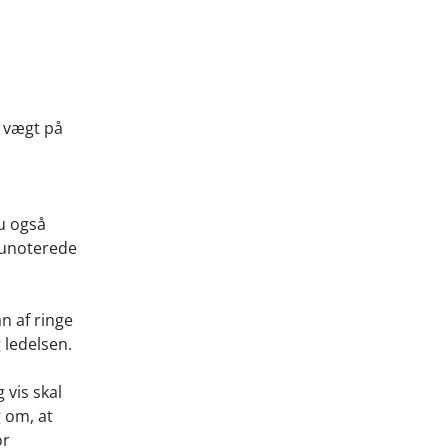
t vægt på
u også
d unoterede
n af ringe
 ledelsen.
vis skal
 om, at
or