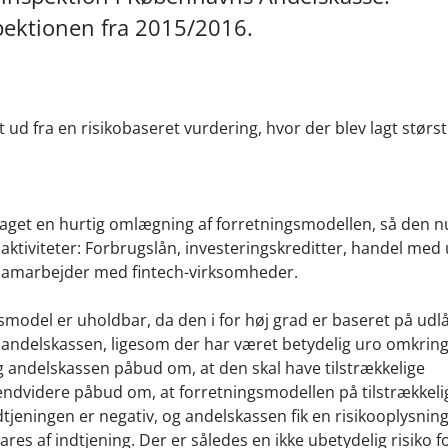
pektionen fra 2015/2016.
 fra en risikobaseret vurdering, hvor der blev lagt størs
aget en hurtig omlægning af forretningsmodellen, så den n
f aktiviteter: Forbrugslån, investeringskreditter, handel me
 samarbejder med fintech-virksomheder.
smodel er uholdbar, da den i for høj grad er baseret på udlå
 andelskassen, ligesom der har været betydelig uro omkring
andelskassen påbud om, at den skal have tilstrækkelige
videre påbud om, at forretningsmodellen på tilstrækkelig 
eningen er negativ, og andelskassen fik en risikooplysning
res af indtjening. Der er således en ikke ubetydelig risiko f