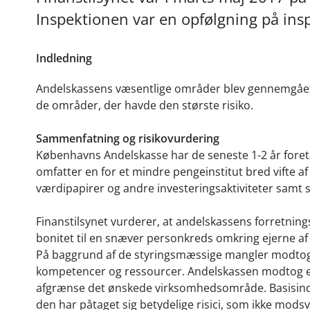
Inspektionen var en opfølgning på ins
Indledning
Andelskassens væsentlige områder blev gennemgået ud
de områder, der havde den største risiko.
Sammenfatning og risikovurdering
Københavns Andelskasse har de seneste 1-2 år foret
omfatter en for et mindre pengeinstitut bred vifte a
værdipapirer og andre investeringsaktiviteter samt
Finanstilsynet vurderer, at andelskassens forretning
bonitet til en snæver personkreds omkring ejerne af
På baggrund af de styringsmæssige mangler modtog 
kompetencer og ressourcer. Andelskassen modtog end
afgrænse det ønskede virksomhedsområde. Basisindtj
den har påtaget sig betydelige risici, som ikke modsva