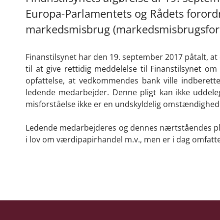
Europa-Parlamentets og Rådets forordn
markedsmisbrug (markedsmisbrugsfor
Finanstilsynet har den 19. september 2017 påtalt, a
til at give rettidig meddelelse til Finanstilsynet 
opfattelse, at vedkommendes bank ville indberette 
ledende medarbejder. Denne pligt kan ikke uddeleg
misforståelse ikke er en undskyldelig omstændighed
Ledende medarbejderes og dennes nærtståendes pligt ti
i lov om værdipapirhandel m.v., men er i dag omfat