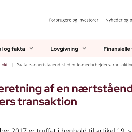
Forbrugere og investorer
Nyheder og p
al og fakta
Lovgivning
Finansielle
okt
Paatale--naertstaaende-ledende-medarbejders-transaktio
eretning af en nærtstående
rs transaktion
r 2017 er truffet i henhold til artikel 19, st