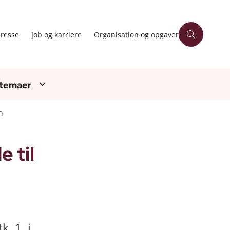
resse
Job og karriere
Organisation og opgaver
 temaer
n
 til
k. 1, i