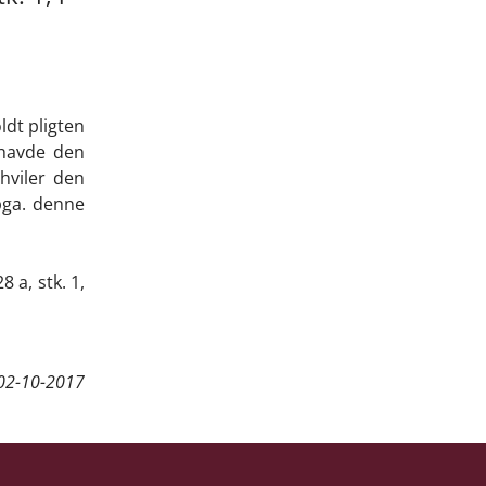
ldt pligten
e havde den
hviler den
pga. denne
 a, stk. 1,
02-10-2017