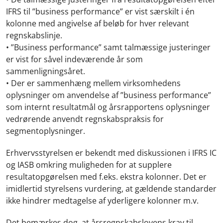
IFRS til ”business performance” er vist særskilt i én
kolonne med angivelse af beløb for hver relevant
regnskabslinje.
• ”Business performance” samt talmæssige justeringer
er vist for såvel indeværende år som
sammenligningsåret.
• Der er sammenhæng mellem virksomhedens
oplysninger om anvendelse af ”business performance”
som internt resultatmål og årsrapportens oplysninger
vedrørende anvendt regnskabspraksis for
segmentoplysninger.
Erhvervsstyrelsen er bekendt med diskussionen i IFRS IC
og IASB omkring muligheden for at supplere
resultatopgørelsen med f.eks. ekstra kolonner. Det er
imidlertid styrelsens vurdering, at gældende standarder
ikke hindrer medtagelse af yderligere kolonner m.v.
Det bemærkes dog, at årsregnskabslovens krav til