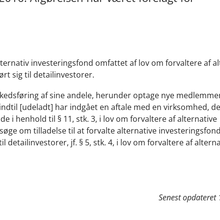
lternativ investeringsfond omfattet af lov om forvaltere af a
t sig til detailinvestorer.
rkedsføring af sine andele, herunder optage nye medlemme
dtil [udeladt] har indgået en aftale med en virksomhed, de
e i henhold til § 11, stk. 3, i lov om forvaltere af alternative
øge om tilladelse til at forvalte alternative investeringsfonde
detailinvestorer, jf. § 5, stk. 4, i lov om forvaltere af altern
Senest opdateret