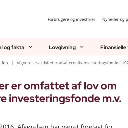
Forbrugere og investorer
Nyheder og p
al og fakta
Lovgivning
Finansielle
feb
Afgoerelse-aktiviteter-af-alternativ-investeringsfonde-110
er er omfattet af lov om
ve investeringsfonde m.v.
 2016. Afgørelsen har været forelagt for