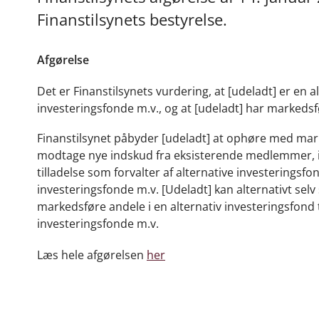
Finanstilsynets bestyrelse.
Afgørelse
Det er Finanstilsynets vurdering, at [udeladt] er en a
investeringsfonde m.v., og at [udeladt] har markedsfør
Finanstilsynet påbyder [udeladt] at ophøre med ma
modtage nye indskud fra eksisterende medlemmer, in
tilladelse som forvalter af alternative investeringsfond
investeringsfonde m.v. [Udeladt] kan alternativt selv s
markedsføre andele i en alternativ investeringsfond til 
investeringsfonde m.v.
Læs hele afgørelsen
her