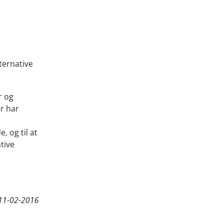
lternative
r og
r har
, og til at
ative
11-02-2016