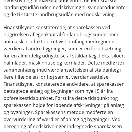
nedskrivning til mælkeproducenter, de fem største
landbrugsudlån uden nedskrivning til svineproducenter
og de ti største landbrugsudlån med nedskrivning.
Finanstilsynet konstaterede, at sparekassen ved
opgørelsen af egenkapital for landbrugskunder med
animalsk produktion i et vist omfang medregnede
værdien af andre bygninger, som er en forudsætning
for en almindelig udnyttelse af staldanlæg, f.eks. siloer,
halmlader, maskinhuse og kornlader. Dette medførte i
sammenhæng med værdiansættelsen af staldanlæg i
flere tilfælde en for høj samlet værdiansættelse.
Finanstilsynet konstaterede endvidere, at sparekassen
betragtede anlæg og bygninger som nye i 5 år fra
opførelsestidspunktet. Først fra dette tidspunkt tog
sparekassen højde for løbende afskrivninger på anlæg
og bygninger. Sparekassens metode medførte en
overvurdering af værdier af anlæg og bygninger. Ved
beregning af nedskrivninger indregnede sparekassen