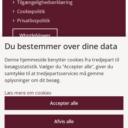
Tilgængelighedserklæring
Cookiepolitik
Privatlivspolitik
Whistleblower
Du bestemmer over dine data
Denne hjemmeside benytter cookies fra tredjepart til
besøgsstatistik. Vælger du "Accepter alle", giver du
samtykke til at tredjepartsservices må gemme
Genveje
oplysninger om dit besøg.
Læs mere om cookies
Gå til virksomhedsregisteret
Accepter alle
Gå til selskabsmeddelelser
English
Afvis alle