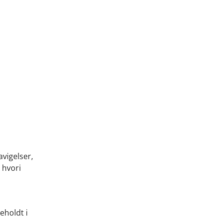
vigelser,
 hvori
eholdt i