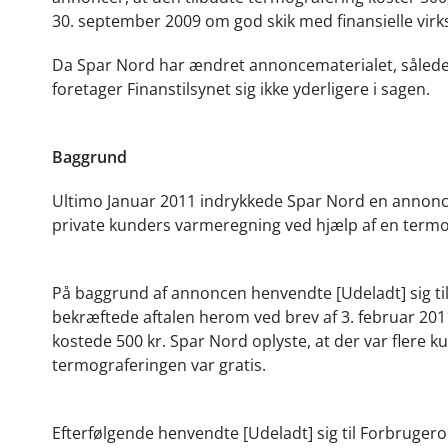
30. september 2009 om god skik med finansielle vir
Da Spar Nord har ændret annoncematerialet, således 
foretager Finanstilsynet sig ikke yderligere i sagen.
Baggrund
Ultimo Januar 2011 indrykkede Spar Nord en annonce
private kunders varmeregning ved hjælp af en termog
På baggrund af annoncen henvendte [Udeladt] sig ti
bekræftede aftalen herom ved brev af 3. februar 20
kostede 500 kr. Spar Nord oplyste, at der var flere
termograferingen var gratis.
Efterfølgende henvendte [Udeladt] sig til Forbruger