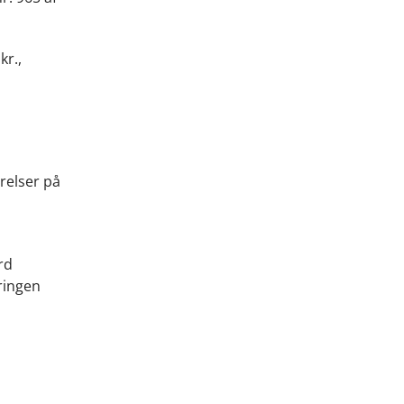
kr.,
relser på
rd
ringen