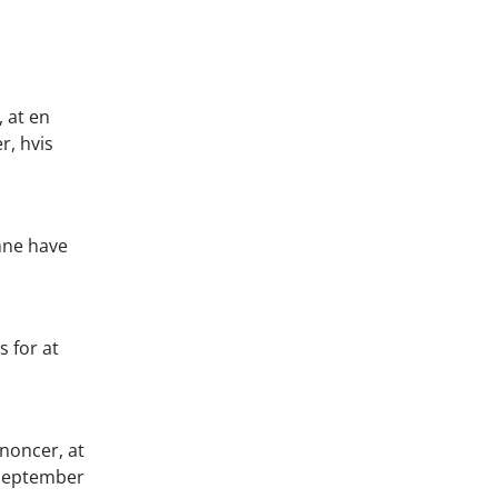
, at en
r, hvis
nne have
 for at
nnoncer, at
. september