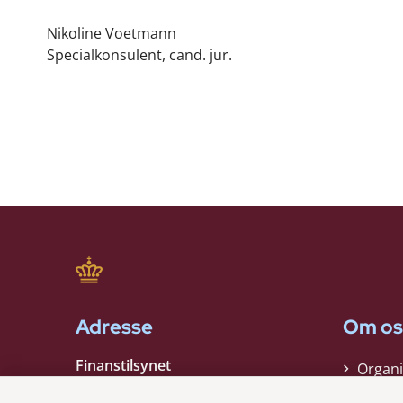
Nikoline Voetmann
Specialkonsulent, cand. jur.
Adresse
Om os
Finanstilsynet
Organi
Strandgade 29
Strate