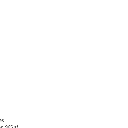
es
r. 965 af