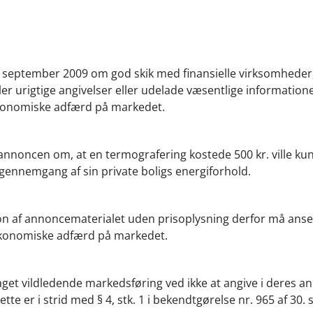
 30. september 2009 om god skik med finansielle virksomheder
er urigtige angivelser eller udelade væsentlige informatione
økonomiske adfærd på markedet.
annoncen om, at en termografering kostede 500 kr. ville ku
n gennemgang af sin private boligs energiforhold.
ion af annoncematerialet uden prisoplysning derfor må anses
 økonomiske adfærd på markedet.
taget vildledende markedsføring ved ikke at angive i deres a
tte er i strid med § 4, stk. 1 i bekendtgørelse nr. 965 af 30