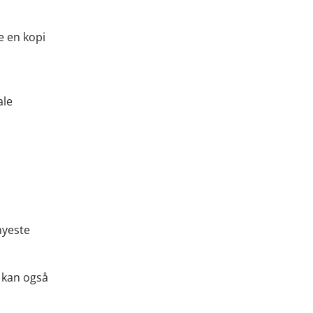
e en kopi
ale
nyeste
u kan også