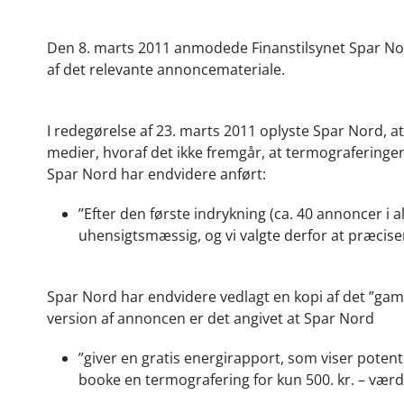
Den 8. marts 2011 anmodede Finanstilsynet Spar No
af det relevante annoncemateriale.
I redegørelse af 23. marts 2011 oplyste Spar Nord, at
medier, hvoraf det ikke fremgår, at termograferingen
Spar Nord har endvidere anført:
”Efter den første indrykning (ca. 40 annoncer i 
uhensigtsmæssig, og vi valgte derfor at præcise
Spar Nord har endvidere vedlagt en kopi af det ”ga
version af annoncen er det angivet at Spar Nord
”giver en gratis energirapport, som viser potent
booke en termografering for kun 500. kr. – værdi