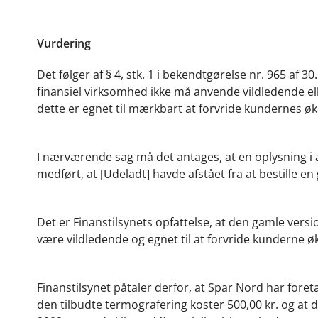
Vurdering
Det følger af § 4, stk. 1 i bekendtgørelse nr. 965 af
finansiel virksomhed ikke må anvende vildledende ell
dette er egnet til mærkbart at forvride kundernes 
I nærværende sag må det antages, at en oplysning i 
medført, at [Udeladt] havde afstået fra at bestille e
Det er Finanstilsynets opfattelse, at den gamle vers
være vildledende og egnet til at forvride kunderne
Finanstilsynet påtaler derfor, at Spar Nord har fore
den tilbudte termografering koster 500,00 kr. og at de