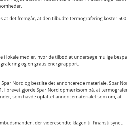
ksomheder.
at det fremgår, at den tilbudte termografering koster 500 
 i lokale medier, hvor de tilbød at undersøge mulige bespa
rafering og en gratis energirapport.
l Spar Nord og bestilte det annoncerede materiale. Spar No
11. I brevet gjorde Spar Nord opmærksom på, at termografe
 kunder, som havde opfattet annoncematerialet som om, at
ombudsmanden, der videresendte klagen til Finanstilsynet.