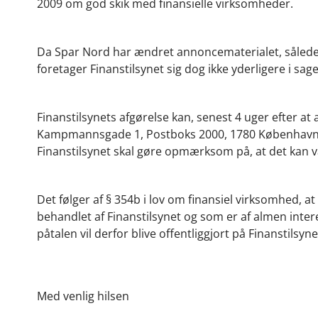
2009 om god skik med finansielle virksomheder.
Da Spar Nord har ændret annoncematerialet, således 
foretager Finanstilsynet sig dog ikke yderligere i sag
Finanstilsynets afgørelse kan, senest 4 uger efter a
Kampmannsgade 1, Postboks 2000, 1780 København V, tlf
Finanstilsynet skal gøre opmærksom på, at det kan 
Det følger af § 354b i lov om finansiel virksomhed, a
behandlet af Finanstilsynet og som er af almen intere
påtalen vil derfor blive offentliggjort på Finanstilsy
Med venlig hilsen