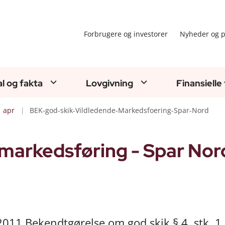
Forbrugere og investorer
Nyheder og p
al og fakta
Lovgivning
Finansielle
apr
BEK-god-skik-Vildledende-Markedsfoering-Spar-Nord
 markedsføring - Spar Nor
 2011.Bekendtgørelse om god skik § 4, stk. 1