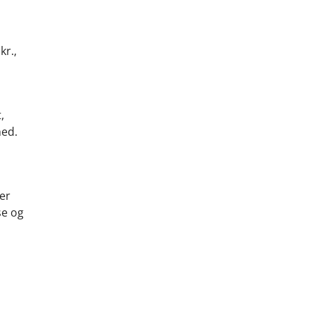
kr.,
,
hed.
 er
se og