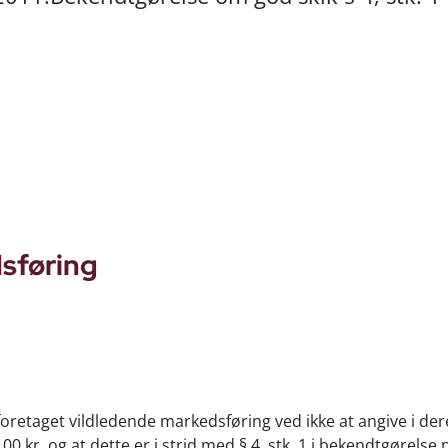
dsføring
foretaget vildledende markedsføring ved ikke at angive i der
 kr. og at dette er i strid med § 4, stk. 1 i bekendtgørelse n