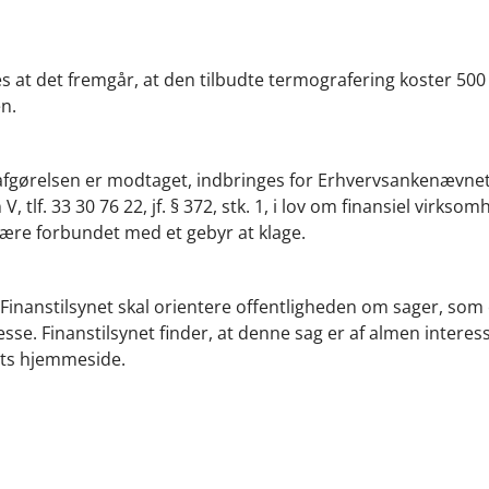
at det fremgår, at den tilbudte termografering koster 500 
en.
t afgørelsen er modtaget, indbringes for Erhvervsankenævnet
. 33 30 76 22, jf. § 372, stk. 1, i lov om finansiel virksom
være forbundet med et gebyr at klage.
t Finanstilsynet skal orientere offentligheden om sager, som
sse. Finanstilsynet finder, at denne sag er af almen interes
nets hjemmeside.