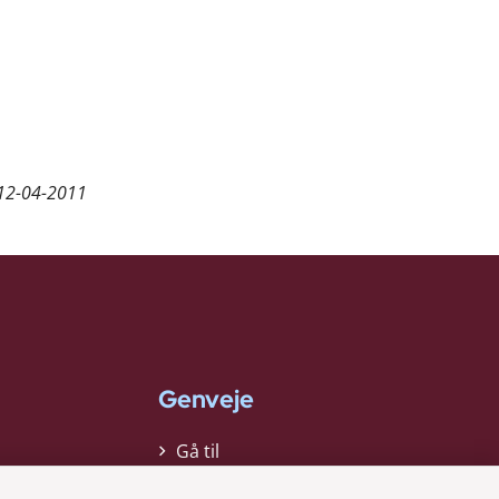
12-04-2011
Genveje
Gå til
virksomhedsregisteret