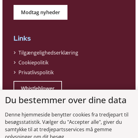
Modtag nyheder
Links
Tilgængelighedserklæring
Cookiepolitik
Privatlivspolitik
Whistleblower
Du bestemmer over dine data
Denne hjemmeside benytter cookies fra tredjepart til
besøgsstatistik. Vælger du "Accepter alle", giver du
samtykke til at tredjepartsservices må gemme
Genveje
oplysninger om dit besøg.