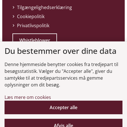
Tilgængelighedserklæring
Cookiepolitik
Privatlivspolitik
Whistleblower
Du bestemmer over dine data
Denne hjemmeside benytter cookies fra tredjepart til
besøgsstatistik. Vælger du "Accepter alle", giver du
samtykke til at tredjepartsservices må gemme
Genveje
oplysninger om dit besøg.
Læs mere om cookies
Gå til virksomhedsregisteret
Gå til selskabsmeddelelser
Accepter alle
English
Afvis alle