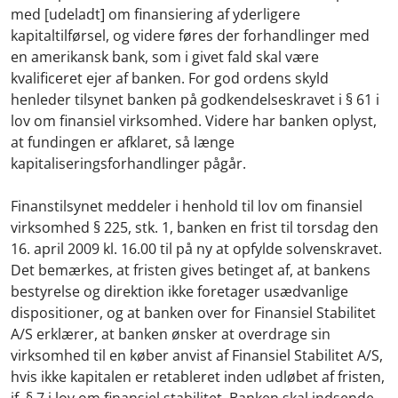
med [udeladt] om finansiering af yderligere
kapitaltilførsel, og videre føres der forhandlinger med
en amerikansk bank, som i givet fald skal være
kvalificeret ejer af banken. For god ordens skyld
henleder tilsynet banken på godkendelseskravet i § 61 i
lov om finansiel virksomhed. Videre har banken oplyst,
at fundingen er afklaret, så længe
kapitaliseringsforhandlinger pågår.
Finanstilsynet meddeler i henhold til lov om finansiel
virksomhed § 225, stk. 1, banken en frist til torsdag den
16. april 2009 kl. 16.00 til på ny at opfylde solvenskravet.
Det bemærkes, at fristen gives betinget af, at bankens
bestyrelse og direktion ikke foretager usædvanlige
dispositioner, og at banken over for Finansiel Stabilitet
A/S erklærer, at banken ønsker at overdrage sin
virksomhed til en køber anvist af Finansiel Stabilitet A/S,
hvis ikke kapitalen er retableret inden udløbet af fristen,