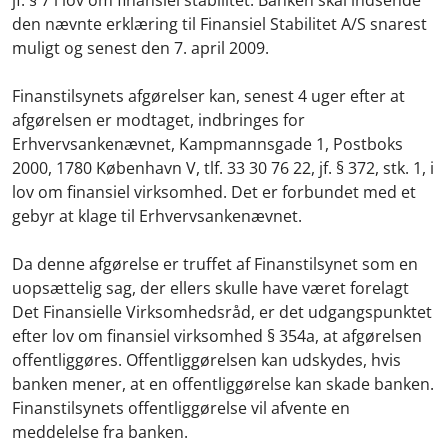
jf. § 7 i lov om finansiel stabilitet. Banken skal indsende
den nævnte erklæring til Finansiel Stabilitet A/S snarest
muligt og senest den 7. april 2009.
Finanstilsynets afgørelser kan, senest 4 uger efter at
afgørelsen er modtaget, indbringes for
Erhvervsankenævnet, Kampmannsgade 1, Postboks
2000, 1780 København V, tlf. 33 30 76 22, jf. § 372, stk. 1, i
lov om finansiel virksomhed. Det er forbundet med et
gebyr at klage til Erhvervsankenævnet.
Da denne afgørelse er truffet af Finanstilsynet som en
uopsættelig sag, der ellers skulle have været forelagt
Det Finansielle Virksomhedsråd, er det udgangspunktet
efter lov om finansiel virksomhed § 354a, at afgørelsen
offentliggøres. Offentliggørelsen kan udskydes, hvis
banken mener, at en offentliggørelse kan skade banken.
Finanstilsynets offentliggørelse vil afvente en
meddelelse fra banken.