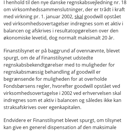
I henhold til den nye danske regnskabsvejledning nr. 18
om virksomhedssammenslutninger, der er trådt i kraft
med virkning pr. 1. januar 2002,
skal
goodwill opstået
ved virksomhedsovertagelser indregnes som et aktiv i
balancen og afskrives i resultatopgørelsen over den
økonomiske levetid, dog normalt maksimalt 20 år.
Finanstilsynet er på baggrund af ovennævnte, blevet
spurgt, om de af Finanstilsynet udstedte
regnskabsbekendtgørelser med to muligheder for
regnskabsmæssig behandling af goodwill er
begrænsende for muligheden for at overholde
Fondsbørsens regler, hvorefter goodwill opstået ved
virksomhedsovertagelse i 2002 ved erhvervelsen skal
indregnes som et aktiv i balancen og således ikke kan
straksafskrives over egenkapitalen.
Endvidere er Finanstilsynet blevet spurgt, om tilsynet
kan give en generel dispensation af den maksimale